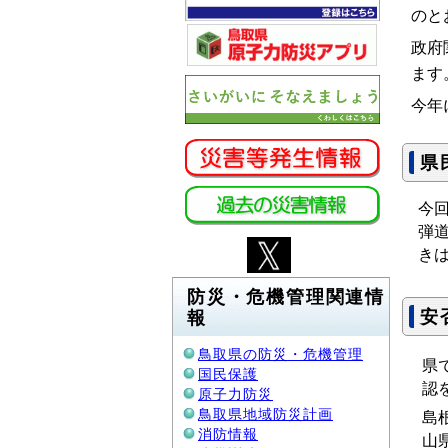
のと
政府
ます
今年
県
今
弾
き
防災・危機管理関連情
安
報
鳥取県の防災・危機管理
県
国民保護
認
原子力防災
鳥取県地域防災計画
島
消防情報
山