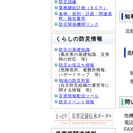
防災訓練
業務継続計画（ＢＣＰ）
条例・規則・計画・関連資
知
料・報告書等
防災関係機関リンク
北
くらしの防災情報
防災の基礎知識
北
(風水害の基礎知識、災害
時の対応 等)
防災お役立ち情報
(危険箇所、避難所情報、
核
ハザードマップ 等)
地域の防災対策
県
(自主防災組織の運営等に
関する情報 等)
災害情報配信ツール
問
防災イベント情報
危
電話：
FAX