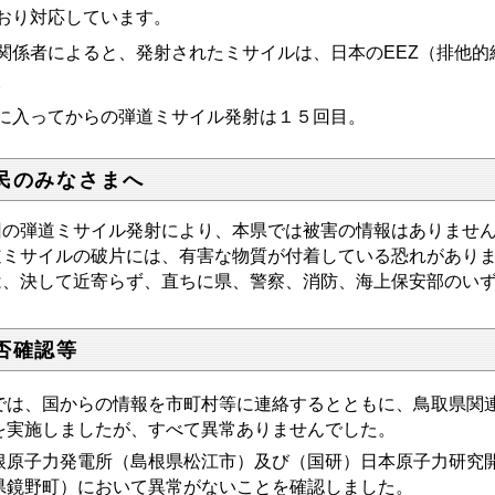
おり対応しています。
関係者によると、発射されたミサイルは、日本のEEZ（排他
。
に入ってからの弾道ミサイル発射は１５回目。
民のみなさまへ
回の弾道ミサイル発射により、本県では被害の情報はありませ
道ミサイルの破片には、有害な物質が付着している恐れがあり
は、決して近寄らず、直ちに県、警察、消防、海上保安部のい
否確認等
では、国からの情報を市町村等に連絡するとともに、鳥取県関
を実施しましたが、すべて異常ありませんでした。
根原子力発電所（島根県松江市）及び（国研）日本原子力研究
県鏡野町）において異常がないことを確認しました。