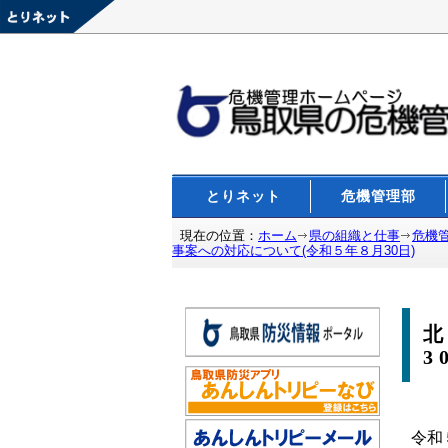
とりネット
危機管理部
現在の位置：
ホーム
県の組織と仕事
危機
事案への対応について(令和５年８月30日)
3
令和