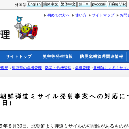
English
簡体中文
繁体中文
한국어
русский
Tiếng Việt
外国語
初めての方へ
使い方
サイトマップ
お問
サイトトップ
災害等発生情報
防災危機管理関連情報
管理部
鳥取県の危機管理
防災・危機管理
危機管理
北朝鮮によるミサイ
北朝鮮弾道ミサイル発射事案への対応に
0日)
５年８月30日、北朝鮮より弾道ミサイルの可能性があるもの