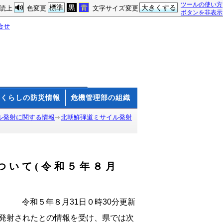
ツールの使い方
標準
黒
青
大きくする
読上
色変更
文字サイズ変更
ボタンを非表示
合せ
くらしの防災情報
危機管理部の組織
ル発射に関する情報
北朝鮮弾道ミサイル発射
ついて(令和５年８月
令和５年８月31日０時30分更新
が発射されたとの情報を受け、県では次