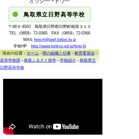
鳥取県立日野高等学校
〒68９-4503 鳥取県日野郡日野町根雨３１０
TEL（0859）72-0365 FAX（0859）72-0366
MAIL
hino-h
@pref.tottori.lg.jp
学校HP
http://www.torikyo.ed.jp/hino-h/
現在の位置：
ホーム
県の組織と仕事
教育委員会
高等学校課
鳥取ふるさと留学
学校紹介
鳥取県立
日野高等学校