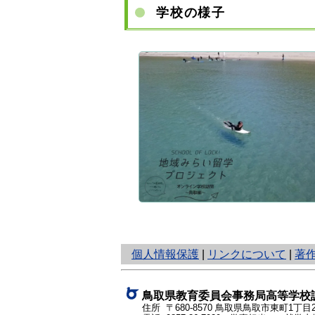
学校の様子
と
個人情報保護
|
リンクについて
|
著
り
ネ
ッ
鳥取県教育委員会事務局高等学校
ト
住所 〒680-8570
鳥取県鳥取市東町1丁目2