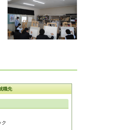
就職先
ック