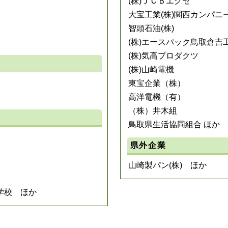
(株)ＪＣＢエクセ
大宝工業(株)関西カンパニ
智頭石油(株)
(株)エースパック鳥取倉吉
(株)気高プロダクツ
(株)山崎電機
東宝企業（株）
高洋電機（有）
（株）井木組
鳥取県生活協同組合 ほか
県外企業
山崎製パン(株) ほか
学校 ほか