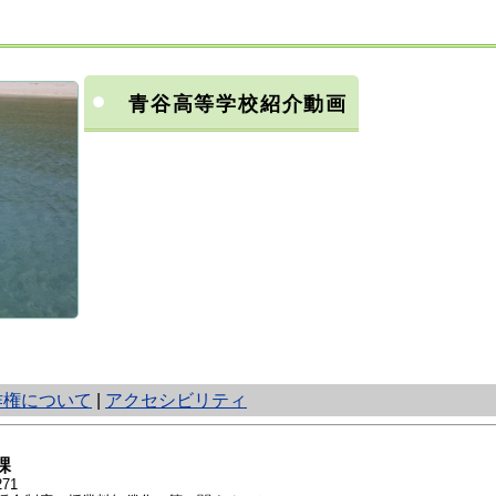
青谷高等学校紹介動画
作権について
|
アクセシビリティ
課
71