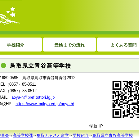
学校紹介
受検までの流れ
よくある質問
鳥取県立青谷高等学校
〒689-0595 鳥取県鳥取市青谷町青谷2912
TEL（0857）85-0511
FAX（0857）85-0512
MAIL
aoya-h@pref.tottori.lg.jp
学校HP
https://www.torikyo.ed.jp/aoya-h/
学校HP Instagr
委員会
高等学校課
鳥取ふるさと留学
学校紹介
鳥取県立青谷高等学校