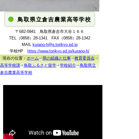
鳥取県立倉吉農業高等学校
〒682-0941 鳥取県倉吉市大谷１６６
TEL（0858）28-1341 FAX（0858）28-1342
MAIL
kurano-h@g.torikyo.ed.jp
学校HP
https://www.torikyo.ed.jp/kurano-h/
現在の位置：
ホーム
県の組織と仕事
教育委員会
高等学校課
鳥取ふるさと留学
学校紹介
鳥取県立
倉吉農業高等学校