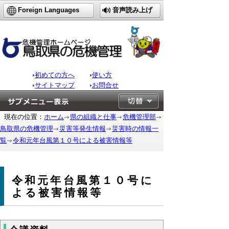
Foreign Languages
音声読み上げ
初めての方へ
使い方
サイトマップ
お問合せ
現在の位置：
ホーム
県の組織と仕事
危機管理部
鳥取県の危機管理
災害等発生情報
災害時の情報一
覧
令和元年台風第１０号による被害情報等
令和元年台風第１０号に
よる被害情報等