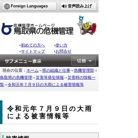
Foreign Languages
音声読み上げ
初めての方へ
使い方
サイトマップ
お問合せ
現在の位置：
ホーム
県の組織と仕事
危機管理部
鳥取県の危機管理
災害等発生情報
災害時の情報一
覧
令和元年７月９日の大雨による被害情報等
令和元年７月９日の大雨
による被害情報等