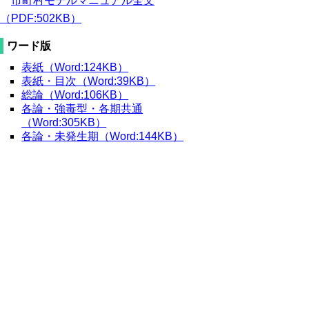
市町村モデルマニュアル全文
（PDF:502KB）
ワード版
表紙（Word:124KB）
表紙・目次（Word:39KB）
総論（Word:106KB）
各論・強毒型・各期共通
（Word:305KB）
各論・未発生期（Word:144KB）
各論・海外発生期（Word:236KB）
各論・国内発生期（Word:171KB）
各論・圏内発生期（Word:216KB）
各論・大規模流行期（Word:165KB）
各論・小康期（Word:128KB）
各論・弱毒型・圏内未発生期
（Word:156KB）
各論・弱毒型・圏内流行期
（Word:116KB）
付録1（Word:95KB）
付録2（Word:122KB）
奥付（Word:101KB）