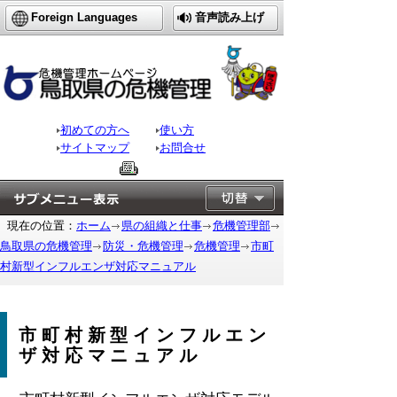
Foreign Languages
音声読み上げ
初めての方へ
使い方
サイトマップ
お問合せ
現在の位置：
ホーム
県の組織と仕事
危機管理部
鳥取県の危機管理
防災・危機管理
危機管理
市町
村新型インフルエンザ対応マニュアル
市町村新型インフルエン
ザ対応マニュアル