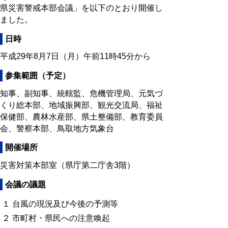
県災害警戒本部会議」を以下のとおり開催し
ました。
日時
平成29年8月7日（月）午前11時45分から
参集範囲（予定）
知事、副知事、統轄監、危機管理局、元気づ
くり総本部、地域振興部、観光交流局、福祉
保健部、農林水産部、県土整備部、教育委員
会、警察本部、鳥取地方気象台
開催場所
災害対策本部室（県庁第二庁舎3階）
会議の議題
１ 台風の現況及び今後の予測等
２ 市町村・県民への注意喚起