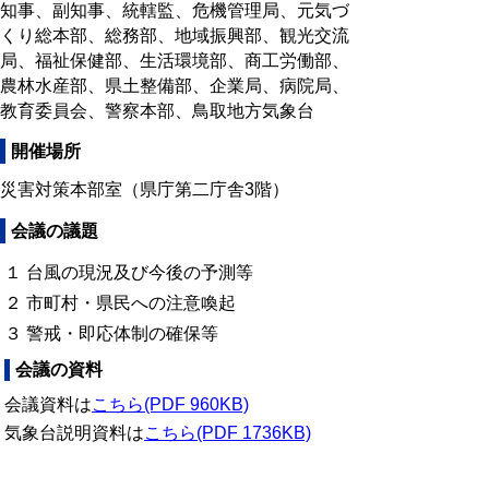
知事、副知事、統轄監、危機管理局、元気づ
くり総本部、総務部、地域振興部、観光交流
局、福祉保健部、生活環境部、商工労働部、
農林水産部、県土整備部、企業局、病院局、
教育委員会、警察本部、鳥取地方気象台
開催場所
災害対策本部室（県庁第二庁舎3階）
会議の議題
１ 台風の現況及び今後の予測等
２ 市町村・県民への注意喚起
３ 警戒・即応体制の確保等
会議の資料
会議資料は
こちら(PDF 960KB)
気象台説明資料は
こちら(PDF 1736KB)