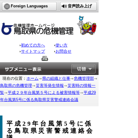
Foreign Languages
音声読み上げ
初めての方へ
使い方
サイトマップ
お問合せ
現在の位置：
ホーム
県の組織と仕事
危機管理部
鳥取県の危機管理
災害等発生情報
災害時の情報一
覧
平成２９年台風第５号による被害情報等
平成29
年台風第5号に係る鳥取県災害警戒連絡会議
平成29年台風第5号に係
る鳥取県災害警戒連絡会
議