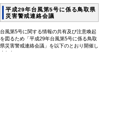
平成29年台風第5号に係る鳥取県
災害警戒連絡会議
台風第5号に関する情報の共有及び注意喚起
を図るため「平成29年台風第5号に係る鳥取
県災害警戒連絡会議」を以下のとおり開催し
ました。
日時
平成29年8月4日（金）午前9時30分から
参集範囲
知事、副知事、統轄監、危機管理局、元気づ
くり総本部、総務部、地域振興部、観光交流
局、福祉保健部、生活環境部、商工労働部、
農林水産部、県土整備部、企業局、病院局、
教育委員会、警察本部、鳥取地方気象台
開催場所