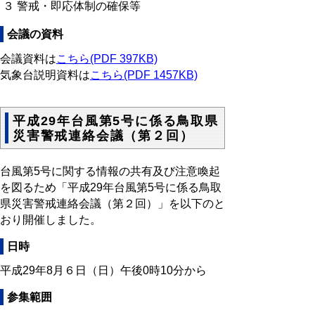
３ 警戒・即応体制の確保等
会議の資料
会議資料は
こちら(PDF 397KB)
気象台説明資料は
こちら(PDF 1457KB)
平成29年台風第5号に係る鳥取県
災害警戒連絡会議（第２回）
台風第5号に関する情報の共有及び注意喚起
を図るため「平成29年台風第5号に係る鳥取
県災害警戒連絡会議（第２回）」を以下のと
おり開催しました。
日時
平成29年8月６日（日）午後0時10分から
参集範囲