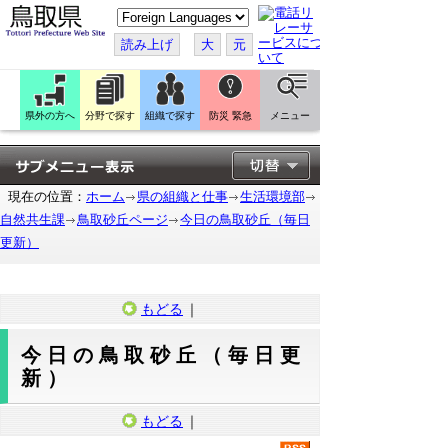
こ
の
ペ
読み上げ
大
元
ー
ジ
を
翻
訳
県外の方へ
分野で探す
組織で探す
防災 緊急
メニュー
す
る
現在の位置：
ホーム
県の組織と仕事
生活環境部
自然共生課
鳥取砂丘ページ
今日の鳥取砂丘（毎日
更新）
もどる
｜
今日の鳥取砂丘（毎日更
新）
もどる
｜