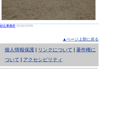
砂丘事務所
2018/10/09
▲ページ上部に戻る
と
個人情報保護
|
リンクについて
|
著作権に
り
ついて
|
アクセシビリティ
ネ
鳥取県生活環境部 自然共生社会局
ッ
自然共生課
住所 〒680-8570
ト
鳥取県鳥取市東町1丁目220
へ
電話
0857-26-7199
ファクシミリ 0857-26-7561
の
E-mail
shizen-kyousei@pref.tottori.lg.jp
「メールでの問い合わせについてお願い」
ドメイン指定受信・拒否などの設定をされてい
る場合は、「@pref.tottori.lg.jp」からの電子メールを
受信可能な設定としてください。