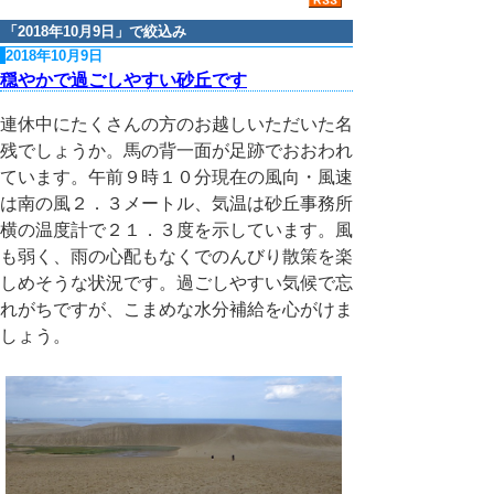
「
2018年10月9日
」で絞込み
2018年10月9日
穏やかで過ごしやすい砂丘です
連休中にたくさんの方のお越しいただいた名
残でしょうか。馬の背一面が足跡でおおわれ
ています。午前９時１０分現在の風向・風速
は南の風２．３メートル、気温は砂丘事務所
横の温度計で２１．３度を示しています。風
も弱く、雨の心配もなくでのんびり散策を楽
しめそうな状況です。過ごしやすい気候で忘
れがちですが、こまめな水分補給を心がけま
しょう。