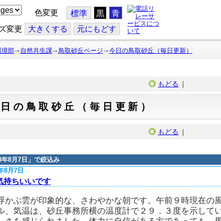
色変更
標準
黒
青
ズ変更
大
きくする
元
にもどす
環境部
自然共生課
鳥取砂丘ページ
今日の鳥取砂丘（毎日更新）
もどる
｜
今日の鳥取砂丘（毎日更新）
もどる
｜
18年8月7日
」で絞込み
8年8月7日
気持ちいいです
浮かぶ雲が印象的な、さわやかな朝です。午前９時現在の
ル、気温は、砂丘事務所横の温度計で２９．３度を示して