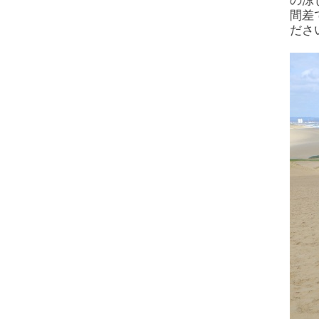
の涼
間差
ださ