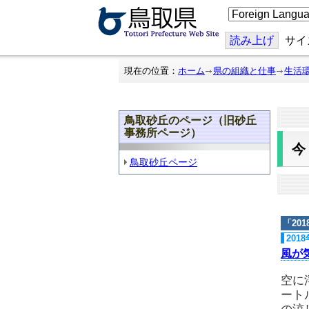
こ
の
ペ
ー
読み上げ
サイ
ジ
を
翻
現在の位置：
ホーム
県の組織と仕事
生活
訳
す
る
鳥取砂丘のページ（旧砂丘
事務所ページ）
鳥取砂丘ページ
「
20
201
風が
空に
ート