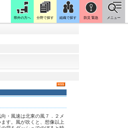
県外の方へ
分野で探す
組織で探す
防災 緊急
メニュー
風向・風速は北東の風７．２メ
います。風が吹くと、想像以上