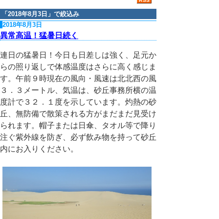
「
2018年8月3日
」で絞込み
2018年8月3日
異常高温！猛暑日続く
連日の猛暑日！今日も日差しは強く、足元か
らの照り返しで体感温度はさらに高く感じま
す。午前９時現在の風向・風速は北北西の風
３．３メートル、気温は、砂丘事務所横の温
度計で３２．１度を示しています。灼熱の砂
丘、無防備で散策される方がまだまだ見受け
られます。帽子または日傘、タオル等で降り
注ぐ紫外線を防ぎ、必ず飲み物を持って砂丘
内にお入りください。