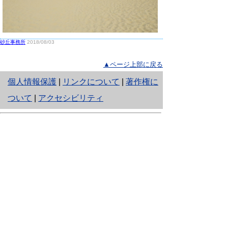
砂丘事務所
2018/08/03
▲ページ上部に戻る
と
個人情報保護
|
リンクについて
|
著作権に
り
ついて
|
アクセシビリティ
ネ
鳥取県生活環境部 自然共生社会局
ッ
自然共生課
住所 〒680-8570
ト
鳥取県鳥取市東町1丁目220
へ
電話
0857-26-7199
ファクシミリ 0857-26-7561
の
E-mail
shizen-kyousei@pref.tottori.lg.jp
「メールでの問い合わせについてお願い」
ドメイン指定受信・拒否などの設定をされてい
る場合は、「@pref.tottori.lg.jp」からの電子メールを
受信可能な設定としてください。