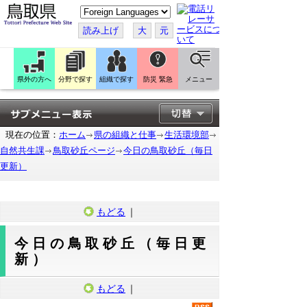
こ
の
ペ
読み上げ
大
元
ー
ジ
を
翻
訳
県外の方へ
分野で探す
組織で探す
防災 緊急
メニュー
す
る
現在の位置：
ホーム
県の組織と仕事
生活環境部
自然共生課
鳥取砂丘ページ
今日の鳥取砂丘（毎日
更新）
もどる
｜
今日の鳥取砂丘（毎日更
新）
もどる
｜