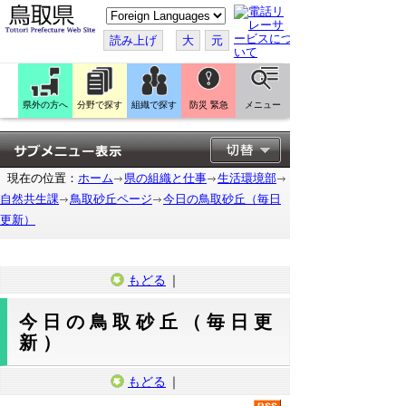
こ
の
ペ
読み上げ
大
元
ー
ジ
を
翻
訳
県外の方へ
分野で探す
組織で探す
防災 緊急
メニュー
す
る
現在の位置：
ホーム
県の組織と仕事
生活環境部
自然共生課
鳥取砂丘ページ
今日の鳥取砂丘（毎日
更新）
もどる
｜
今日の鳥取砂丘（毎日更
新）
もどる
｜