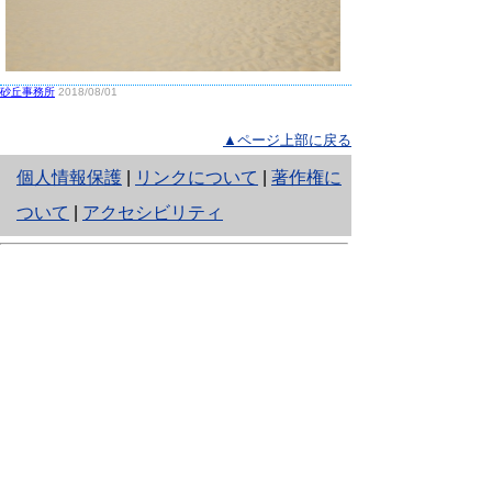
砂丘事務所
2018/08/01
▲ページ上部に戻る
と
個人情報保護
|
リンクについて
|
著作権に
り
ついて
|
アクセシビリティ
ネ
鳥取県生活環境部 自然共生社会局
ッ
自然共生課
住所 〒680-8570
ト
鳥取県鳥取市東町1丁目220
へ
電話
0857-26-7199
ファクシミリ 0857-26-7561
の
E-mail
shizen-kyousei@pref.tottori.lg.jp
「メールでの問い合わせについてお願い」
ドメイン指定受信・拒否などの設定をされてい
る場合は、「@pref.tottori.lg.jp」からの電子メールを
受信可能な設定としてください。