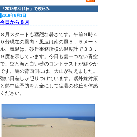
「
2018年8月1日
」で絞込み
2018年8月1日
今日から８月
８月スタートも猛烈な暑さです。午前９時４
０分現在の風向・風速は南の風５．５メート
ル、気温は、砂丘事務所横の温度計で３３．
９度を示しています。今日も雲一つない青空
で、空と海と白い砂のコントラストが鮮やか
です。馬の背西側には、大山が見えました。
強い日差しが照りつけています。紫外線対策
と熱中症予防を万全にして猛暑の砂丘を体感
ください。