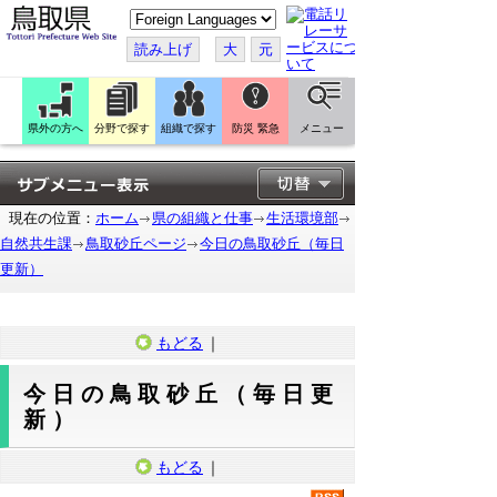
こ
の
ペ
読み上げ
大
元
ー
ジ
を
翻
訳
県外の方へ
分野で探す
組織で探す
防災 緊急
メニュー
す
る
現在の位置：
ホーム
県の組織と仕事
生活環境部
自然共生課
鳥取砂丘ページ
今日の鳥取砂丘（毎日
更新）
もどる
｜
今日の鳥取砂丘（毎日更
新）
もどる
｜