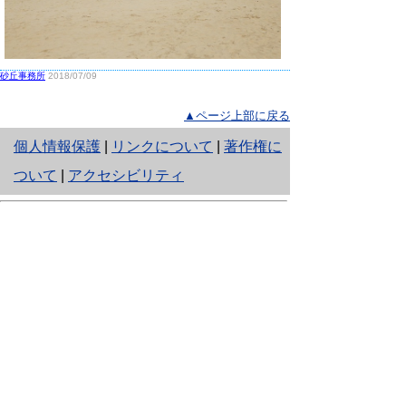
砂丘事務所
2018/07/09
▲ページ上部に戻る
と
個人情報保護
|
リンクについて
|
著作権に
り
ついて
|
アクセシビリティ
ネ
鳥取県生活環境部 自然共生社会局
ッ
自然共生課
住所 〒680-8570
ト
鳥取県鳥取市東町1丁目220
へ
電話
0857-26-7199
ファクシミリ 0857-26-7561
の
E-mail
shizen-kyousei@pref.tottori.lg.jp
「メールでの問い合わせについてお願い」
ドメイン指定受信・拒否などの設定をされてい
る場合は、「@pref.tottori.lg.jp」からの電子メールを
受信可能な設定としてください。