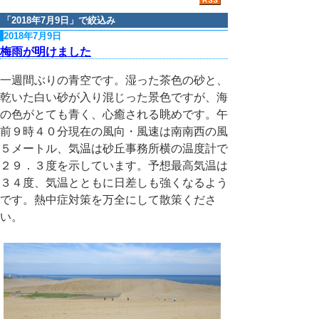
「
2018年7月9日
」で絞込み
2018年7月9日
梅雨が明けました
一週間ぶりの青空です。湿った茶色の砂と、
乾いた白い砂が入り混じった景色ですが、海
の色がとても青く、心癒される眺めです。午
前９時４０分現在の風向・風速は南南西の風
５メートル、気温は砂丘事務所横の温度計で
２９．３度を示しています。予想最高気温は
３４度、気温とともに日差しも強くなるよう
です。熱中症対策を万全にして散策くださ
い。