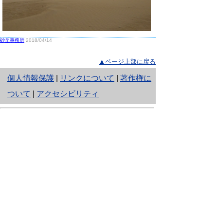
砂丘事務所
2018/04/14
▲ページ上部に戻る
と
個人情報保護
|
リンクについて
|
著作権に
り
ついて
|
アクセシビリティ
ネ
鳥取県生活環境部 自然共生社会局
ッ
自然共生課
住所 〒680-8570
ト
鳥取県鳥取市東町1丁目220
へ
電話
0857-26-7199
ファクシミリ 0857-26-7561
の
E-mail
shizen-kyousei@pref.tottori.lg.jp
「メールでの問い合わせについてお願い」
ドメイン指定受信・拒否などの設定をされてい
る場合は、「@pref.tottori.lg.jp」からの電子メールを
受信可能な設定としてください。