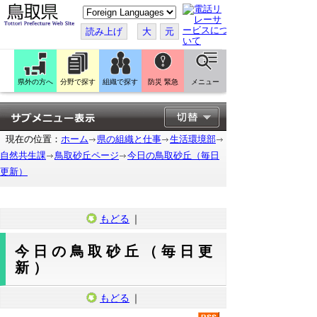
こ
の
ペ
読み上げ
大
元
ー
ジ
を
翻
訳
県外の方へ
分野で探す
組織で探す
防災 緊急
メニュー
す
る
現在の位置：
ホーム
県の組織と仕事
生活環境部
自然共生課
鳥取砂丘ページ
今日の鳥取砂丘（毎日
更新）
もどる
｜
今日の鳥取砂丘（毎日更
新）
もどる
｜