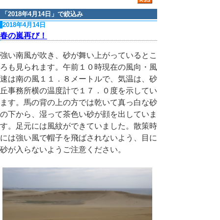
「
2018年4月14日
」で絞込み
2018年4月14日
春の嵐再び！
強い南風が吹き、砂が舞い上がっているとこ
ろも見られます。午前１０時現在の風向・風
速は南の風１１．８メートルで、気温は、砂
丘事務所横の温度計で１７．０度を示してい
ます。馬の背の上の方では乾いて真っ白な砂
の下から、湿って茶色い砂が顔を出していま
す。足元には風紋ができていました。散策時
には強い風で帽子を飛ばされないよう、目に
砂が入らないようご注意ください。