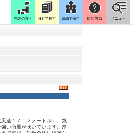
県外の方へ
分野で探す
組織で探す
防災 緊急
メニュー
大風速１７．２メートル）、気
な強い南風が吹いています。厚