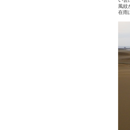
い雲
風紋
在雨