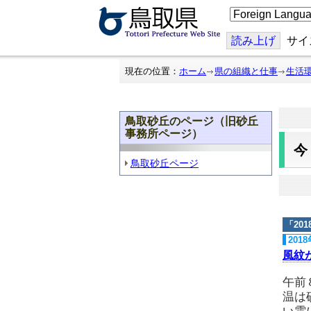
こ
の
ペ
ー
読み上げ
サイ
ジ
を
翻
現在の位置：
ホーム
県の組織と仕事
生活
訳
す
る
鳥取砂丘のページ（旧砂丘
事務所ページ）
鳥取砂丘ページ
「
20
201
風紋
午前
温は