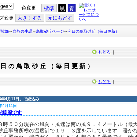
色変更
標準
黒
青
ズ変更
大
きくする
元
にもどす
環境部
自然共生課
鳥取砂丘ページ
今日の鳥取砂丘（毎日更新）
もどる
｜
今日の鳥取砂丘（毎日更新）
もどる
｜
18年4月11日
」で絞込み
8年4月11日
が綺麗です
８時５０分現在の風向・風速は南の風９．４メートル（最
砂丘事務所横の温度計で１９．３度を示しています。暖か