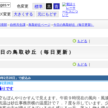
色変更
標準
黒
青
ズ変更
大
きくする
元
にもどす
環境部
自然共生課
鳥取砂丘ページ
今日の鳥取砂丘（毎日更新）
もどる
｜
今日の鳥取砂丘（毎日更新）
もどる
｜
18年2月28日
」で絞込み
8年2月28日
曇りです
空もぼんやりかすんで見えます。午前９時現在の風向・風
気温は砂丘事務所横の温度計で７．７度を示しています。