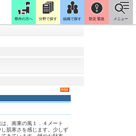
県外の方へ
分野で探す
組織で探す
防災 緊急
メニュー
速は、南東の風１．４メート
少し肌寒さを感じます。少しず