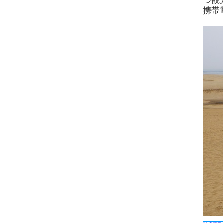
つ観
携帯