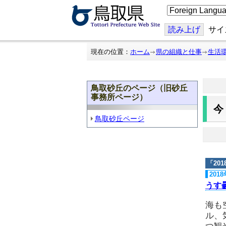
こ
の
ペ
ー
読み上げ
サイ
ジ
を
翻
現在の位置：
ホーム
県の組織と仕事
生活
訳
す
る
鳥取砂丘のページ（旧砂丘
事務所ページ）
鳥取砂丘ページ
「
20
201
うす
海も
ル、