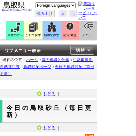
こ
の
ペ
読み上げ
大
元
ー
ジ
を
翻
訳
県外の方へ
分野で探す
組織で探す
防災 緊急
メニュー
す
る
現在の位置：
ホーム
県の組織と仕事
生活環境部
自然共生課
鳥取砂丘ページ
今日の鳥取砂丘（毎日
更新）
もどる
｜
今日の鳥取砂丘（毎日更
新）
もどる
｜