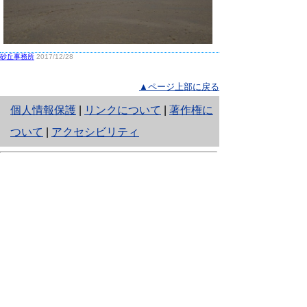
砂丘事務所
2017/12/28
▲ページ上部に戻る
と
個人情報保護
|
リンクについて
|
著作権に
り
ついて
|
アクセシビリティ
ネ
鳥取県生活環境部 自然共生社会局
ッ
自然共生課
住所 〒680-8570
ト
鳥取県鳥取市東町1丁目220
へ
電話
0857-26-7199
ファクシミリ 0857-26-7561
の
E-mail
shizen-kyousei@pref.tottori.lg.jp
「メールでの問い合わせについてお願い」
ドメイン指定受信・拒否などの設定をされてい
る場合は、「@pref.tottori.lg.jp」からの電子メールを
受信可能な設定としてください。