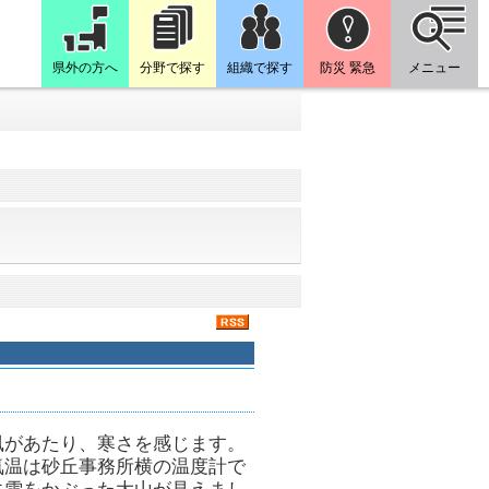
県外の方へ
分野で探す
組織で探す
防災 緊急
メニュー
風があたり、寒さを感じます。
気温は砂丘事務所横の温度計で