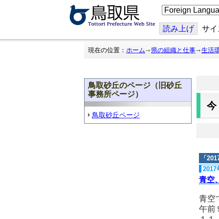
こ
の
ペ
ー
読み上げ
サイ
ジ
を
翻
現在の位置：
ホーム
県の組織と仕事
生活
訳
す
る
鳥取砂丘のページ（旧砂丘
事務所ページ）
鳥取砂丘ページ
「
20
201
青空
青空
午前