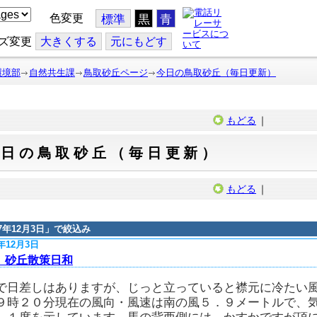
色変更
標準
黒
青
ズ変更
大
きくする
元
にもどす
環境部
自然共生課
鳥取砂丘ページ
今日の鳥取砂丘（毎日更新）
もどる
｜
今日の鳥取砂丘（毎日更新）
もどる
｜
17年12月3日
」で絞込み
7年12月3日
、砂丘散策日和
で日差しはありますが、じっと立っていると襟元に冷たい
９時２０分現在の風向・風速は南の風５．９メートルで、