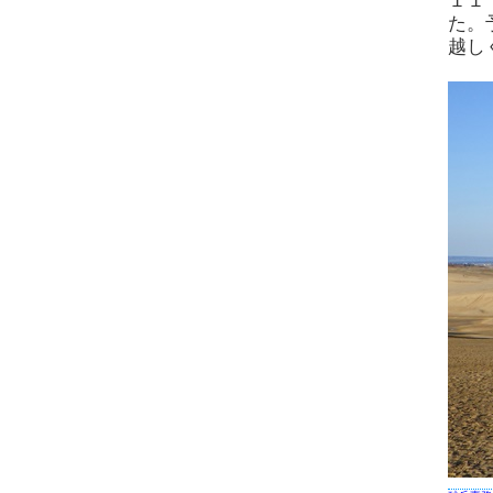
１１
た。
越し