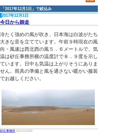
「
2017年12月1日
」で絞込み
2017年12月1日
今日から師走
冷たく強めの風が吹き、日本海は白波がたち
大きな音を立てています。午前９時現在の風
向・風速は西北西の風５．６メートルで、気
温は砂丘事務所横の温度計で８．９度を示し
ています。日中も気温は上がりそうにありま
せん。雨具の準備と風を通さない暖かい服装
でお越しください。
砂丘事務所
2017/12/01