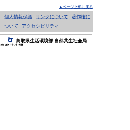
▲ページ上部に戻る
と
個人情報保護
|
リンクについて
|
著作権に
り
ついて
|
アクセシビリティ
ネ
鳥取県生活環境部 自然共生社会局
ッ
自然共生課
住所 〒680-8570
ト
鳥取県鳥取市東町1丁目220
へ
電話
0857-26-7199
ファクシミリ 0857-26-7561
の
E-mail
shizen-kyousei@pref.tottori.lg.jp
「メールでの問い合わせについてお願い」
ドメイン指定受信・拒否などの設定をされてい
る場合は、「@pref.tottori.lg.jp」からの電子メールを
受信可能な設定としてください。
鳥取砂丘レンジャー詰所
住所 〒689-0105
鳥取市福部町湯山2164-661
（一般財団法人自然公園財団鳥取支部