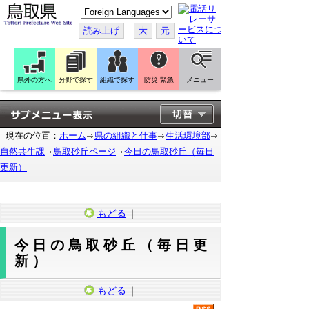
こ
の
ペ
読み上げ
大
元
ー
ジ
を
翻
訳
県外の方へ
分野で探す
組織で探す
防災 緊急
メニュー
す
る
現在の位置：
ホーム
県の組織と仕事
生活環境部
自然共生課
鳥取砂丘ページ
今日の鳥取砂丘（毎日
更新）
もどる
｜
今日の鳥取砂丘（毎日更
新）
もどる
｜