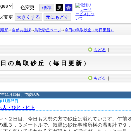
色変更
標準
黒
青
ズ変更
大
きくする
元
にもどす
環境部
自然共生課
鳥取砂丘ページ
今日の鳥取砂丘（毎日更新）
もどる
｜
今日の鳥取砂丘（毎日更新）
もどる
｜
17年11月25日
」で絞込み
7年11月25日
も人・ひと・ヒト
ント２日目、今日も大勢の方で砂丘は溢れています。午前
の風３．３メートルで、気温は砂丘事務所横の温度計で９