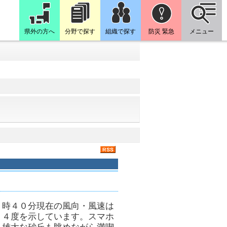
県外の方へ
分野で探す
組織で探す
防災 緊急
メニュー
８時４０分現在の風向・風速は
．４度を示しています。スマホ