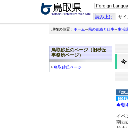
こ
の
ペ
ー
読み上げ
サイ
ジ
を
翻
現在の位置：
ホーム
県の組織と仕事
生活
訳
す
る
鳥取砂丘のページ（旧砂丘
事務所ページ）
鳥取砂丘ページ
「
20
201
今朝
イベ
南西