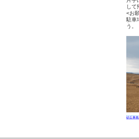
片手
して
<お
駐車
う。
砂丘事務