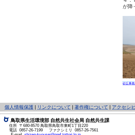
４．
が降
砂丘事務
と
個人情報保護
|
リンクについて
|
著作権について
|
アクセシ
り
ネ
鳥取県生活環境部 自然共生社会局 自然共生課
ッ
住所 〒680-8570
鳥取県鳥取市東町1丁目220
ト
電話
0857-26-7199
ファクシミリ 0857-26-7561
E-mail
shizen-kyousei@pref.tottori.lg.jp