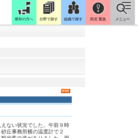
県外の方へ
分野で探す
組織で探す
防災 緊急
メニュー
見えない状況でした。午前９時
、砂丘事務所横の温度計で２