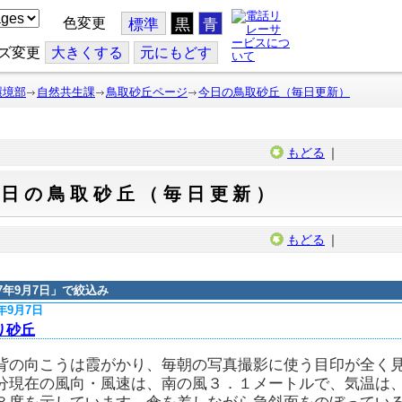
色変更
標準
黒
青
ズ変更
大
きくする
元
にもどす
環境部
自然共生課
鳥取砂丘ページ
今日の鳥取砂丘（毎日更新）
もどる
｜
今日の鳥取砂丘（毎日更新）
もどる
｜
17年9月7日
」で絞込み
7年9月7日
り砂丘
背の向こうは霞がかり、毎朝の写真撮影に使う目印が全く
分現在の風向・風速は、南の風３．１メートルで、気温は