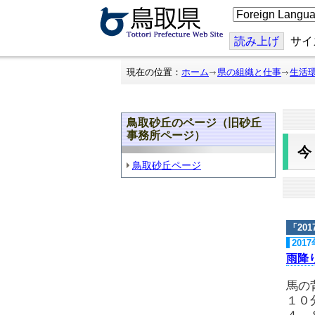
こ
の
ペ
ー
読み上げ
サイ
ジ
を
翻
現在の位置：
ホーム
県の組織と仕事
生活
訳
す
る
鳥取砂丘のページ（旧砂丘
事務所ページ）
鳥取砂丘ページ
「
20
201
雨降
馬の
１０