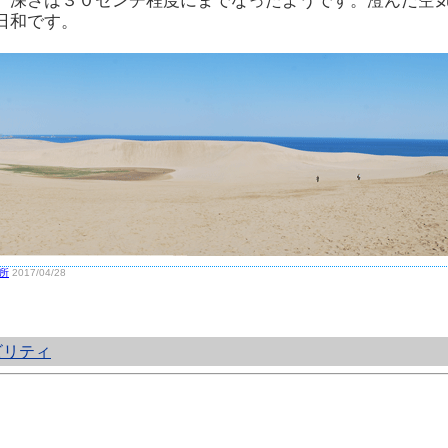
、深さは３０センチ程度にまでなったようです。澄んだ空
日和です。
所
2017/04/28
ビリティ