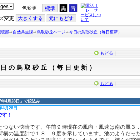
色変更
標準
黒
青
ズ変更
大
きくする
元
にもどす
環境部
自然共生課
鳥取砂丘ページ
今日の鳥取砂丘（毎日更新）
もどる
｜
今日の鳥取砂丘（毎日更新）
もどる
｜
17年4月28日
」で絞込み
7年4月28日
です！
とつない快晴です。午前９時現在の風向・風速は南の風３
所横の温度計で１８．９度を示しています。池のようだっ