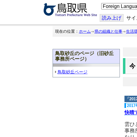
こ
の
ペ
ー
読み上げ
サイ
ジ
を
翻
現在の位置：
ホーム
県の組織と仕事
生活
訳
す
る
鳥取砂丘のページ（旧砂丘
事務所ページ）
鳥取砂丘ページ
「
20
201
快晴
雲ひ
事務