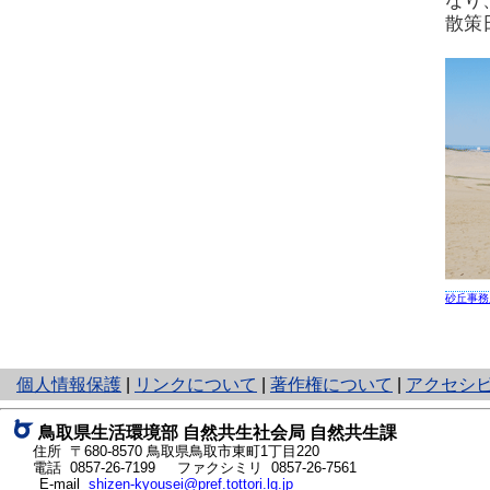
なり
散策
砂丘事務
と
個人情報保護
|
リンクについて
|
著作権について
|
アクセシ
り
ネ
鳥取県生活環境部 自然共生社会局 自然共生課
ッ
住所 〒680-8570
鳥取県鳥取市東町1丁目220
ト
電話
0857-26-7199
ファクシミリ 0857-26-7561
E-mail
shizen-kyousei@pref.tottori.lg.jp
へ