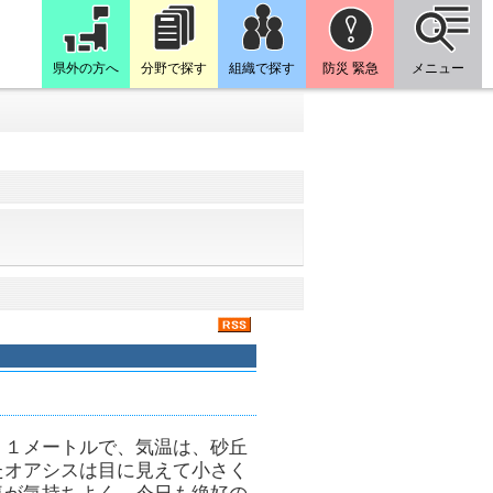
県外の方へ
分野で探す
組織で探す
防災 緊急
メニュー
．１メートルで、気温は、砂丘
たオアシスは目に見えて小さく