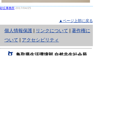
砂丘事務所
2017/04/25
▲ページ上部に戻る
と
個人情報保護
|
リンクについて
|
著作権に
り
ついて
|
アクセシビリティ
ネ
鳥取県生活環境部 自然共生社会局
ッ
自然共生課
住所 〒680-8570
ト
鳥取県鳥取市東町1丁目220
へ
電話
0857-26-7199
ファクシミリ 0857-26-7561
の
E-mail
shizen-kyousei@pref.tottori.lg.jp
「メールでの問い合わせについてお願い」
ドメイン指定受信・拒否などの設定をされてい
る場合は、「@pref.tottori.lg.jp」からの電子メールを
受信可能な設定としてください。
鳥取砂丘レンジャー詰所