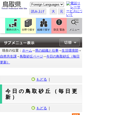
こ
の
ペ
読み上げ
大
元
ー
ジ
を
翻
訳
県外の方へ
分野で探す
組織で探す
防災 緊急
メニュー
す
る
現在の位置：
ホーム
県の組織と仕事
生活環境部
自然共生課
鳥取砂丘ページ
今日の鳥取砂丘（毎日
更新）
もどる
｜
今日の鳥取砂丘（毎日更
新）
もどる
｜