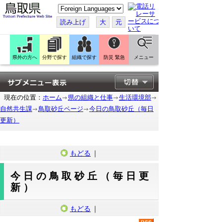
こ
の
ペ
読み上げ
大
元
ー
ジ
を
翻
訳
県外の方へ
分野で探す
組織で探す
防災 緊急
メニュー
す
る
現在の位置：
ホーム
県の組織と仕事
生活環境部
自然共生課
鳥取砂丘ページ
今日の鳥取砂丘（毎日
更新）
もどる
｜
今日の鳥取砂丘（毎日更
新）
もどる
｜