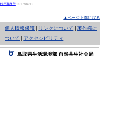
砂丘事務所
2017/04/12
▲ページ上部に戻る
と
個人情報保護
|
リンクについて
|
著作権に
り
ついて
|
アクセシビリティ
ネ
鳥取県生活環境部 自然共生社会局
ッ
自然共生課
住所 〒680-8570
ト
鳥取県鳥取市東町1丁目220
へ
電話
0857-26-7199
ファクシミリ 0857-26-7561
の
E-mail
shizen-kyousei@pref.tottori.lg.jp
「メールでの問い合わせについてお願い」
ドメイン指定受信・拒否などの設定をされてい
る場合は、「@pref.tottori.lg.jp」からの電子メールを
受信可能な設定としてください。
鳥取砂丘レンジャー詰所
住所 〒689-0105