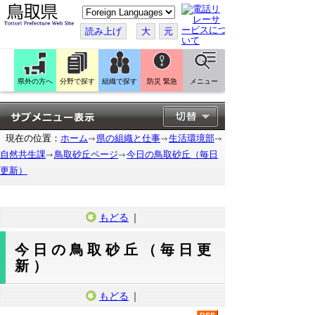
こ
の
ペ
読み上げ
大
元
ー
ジ
を
翻
訳
県外の方へ
分野で探す
組織で探す
防災 緊急
メニュー
す
る
現在の位置：
ホーム
県の組織と仕事
生活環境部
自然共生課
鳥取砂丘ページ
今日の鳥取砂丘（毎日
更新）
もどる
｜
今日の鳥取砂丘（毎日更
新）
もどる
｜