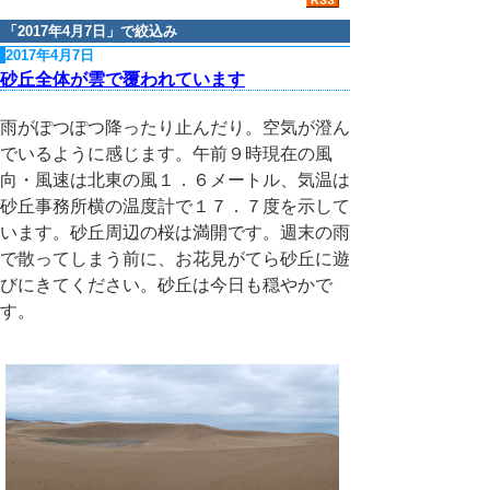
「
2017年4月7日
」で絞込み
2017年4月7日
砂丘全体が雲で覆われています
雨がぽつぽつ降ったり止んだり。空気が澄ん
でいるように感じます。午前９時現在の風
向・風速は北東の風１．６メートル、気温は
砂丘事務所横の温度計で１７．７度を示して
います。砂丘周辺の桜は満開です。週末の雨
で散ってしまう前に、お花見がてら砂丘に遊
びにきてください。砂丘は今日も穏やかで
す。