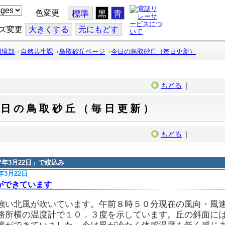
色変更
標準
黒
青
ズ変更
大
きくする
元
にもどす
環境部
自然共生課
鳥取砂丘ページ
今日の鳥取砂丘（毎日更新）
もどる
｜
今日の鳥取砂丘（毎日更新）
もどる
｜
17年3月22日
」で絞込み
7年3月22日
ができています
強い北風が吹いています。午前８時５０分現在の風向・風
務所横の温度計で１０．３度を示しています。丘の斜面に