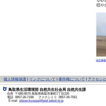
る砂
穏や
砂丘事務
と
個人情報保護
|
リンクについて
|
著作権について
|
アクセシ
り
ネ
鳥取県生活環境部 自然共生社会局 自然共生課
ッ
住所 〒680-8570
鳥取県鳥取市東町1丁目220
ト
電話
0857-26-7199
ファクシミリ 0857-26-7561
E-mail
shizen-kyousei@pref.tottori.lg.jp
へ
の