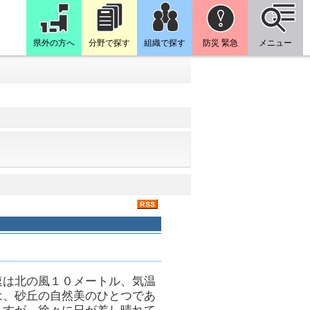
県外の方へ
分野で探す
組織で探す
防災 緊急
メニュー
速は北の風１０メートル、気温
は、砂丘の自然美のひとつであ