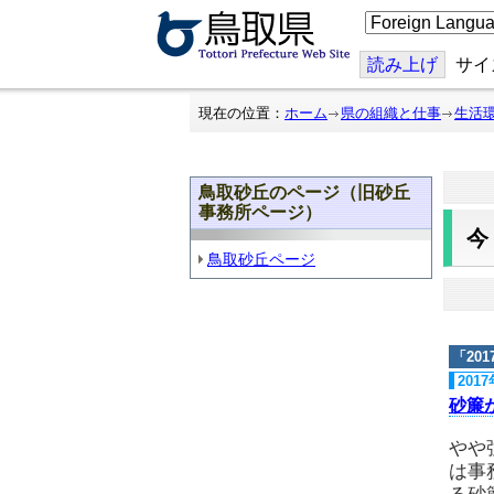
こ
の
ペ
ー
読み上げ
サイ
ジ
を
翻
現在の位置：
ホーム
県の組織と仕事
生活
訳
す
る
鳥取砂丘のページ（旧砂丘
事務所ページ）
鳥取砂丘ページ
「
20
201
砂簾
やや
は事