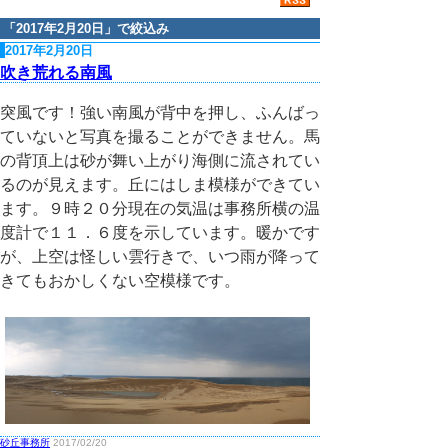
「
2017年2月20日
」で絞込み
2017年2月20日
吹き荒れる南風
突風です！強い南風が背中を押し、ふんばっ
ていないと写真を撮ることができません。馬
の背頂上は砂が舞い上がり海側に流されてい
るのが見えます。丘にはしま模様ができてい
ます。９時２０分現在の気温は事務所横の温
度計で１１．６度を示しています。暖かです
が、上空は怪しい雲行きで、いつ雨が降って
きてもおかしくない空模様です。
砂丘事務所
2017/02/20