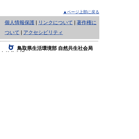
▲ページ上部に戻る
と
個人情報保護
|
リンクについて
|
著作権に
り
ついて
|
アクセシビリティ
ネ
鳥取県生活環境部 自然共生社会局
ッ
自然共生課
住所 〒680-8570
ト
鳥取県鳥取市東町1丁目220
へ
電話
0857-26-7199
ファクシミリ 0857-26-7561
の
E-mail
shizen-kyousei@pref.tottori.lg.jp
「メールでの問い合わせについてお願い」
ドメイン指定受信・拒否などの設定をされてい
る場合は、「@pref.tottori.lg.jp」からの電子メールを
受信可能な設定としてください。
鳥取砂丘レンジャー詰所
住所 〒689-0105
鳥取市福部町湯山2164-661