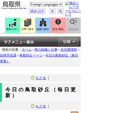
こ
の
ペ
読み上げ
大
元
ー
ジ
を
翻
訳
県外の方へ
分野で探す
組織で探す
防災 緊急
メニュー
す
る
現在の位置：
ホーム
県の組織と仕事
生活環境部
自然共生課
鳥取砂丘ページ
今日の鳥取砂丘（毎日
更新）
もどる
｜
今日の鳥取砂丘（毎日更
新）
もどる
｜