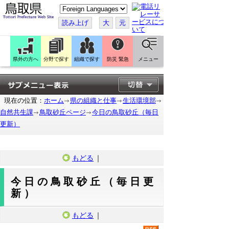
こ
の
ペ
読み上げ
大
元
ー
ジ
を
翻
訳
県外の方へ
分野で探す
組織で探す
防災 緊急
メニュー
す
る
現在の位置：
ホーム
県の組織と仕事
生活環境部
自然共生課
鳥取砂丘ページ
今日の鳥取砂丘（毎日
更新）
もどる
｜
今日の鳥取砂丘（毎日更
新）
もどる
｜