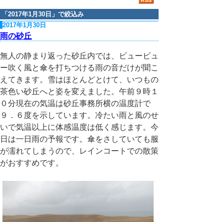
「
2017年1月30日
」で絞込み
2017年1月30日
雨の砂丘
無人の静まり返った砂丘内では、ビュービュ
ー吹く風と傘を打ちつける雨の音だけが聞こ
えてきます。雪はほとんどとけて、いつもの
茶色い砂丘へと姿を変えました。午前９時１
０分現在の気温は砂丘事務所横の温度計で
９．６度を示しています。冷たい雨と風のせ
いで気温以上に体感温度は低く感じます。今
日は一日雨の予報です。傘をさしていても服
が濡れてしまうので、レインコートでの散策
がおすすめです。