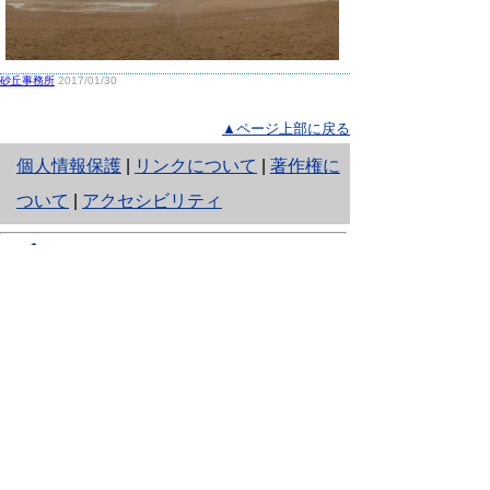
砂丘事務所
2017/01/30
▲ページ上部に戻る
と
個人情報保護
|
リンクについて
|
著作権に
り
ついて
|
アクセシビリティ
ネ
鳥取県生活環境部 自然共生社会局
ッ
自然共生課
住所 〒680-8570
ト
鳥取県鳥取市東町1丁目220
へ
電話
0857-26-7199
ファクシミリ 0857-26-7561
の
E-mail
shizen-kyousei@pref.tottori.lg.jp
「メールでの問い合わせについてお願い」
ドメイン指定受信・拒否などの設定をされてい
る場合は、「@pref.tottori.lg.jp」からの電子メールを
受信可能な設定としてください。