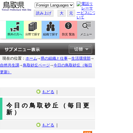
こ
の
ペ
読み上げ
大
元
ー
ジ
を
翻
訳
県外の方へ
分野で探す
組織で探す
防災 緊急
メニュー
す
る
現在の位置：
ホーム
県の組織と仕事
生活環境部
自然共生課
鳥取砂丘ページ
今日の鳥取砂丘（毎日
更新）
もどる
｜
今日の鳥取砂丘（毎日更
新）
もどる
｜