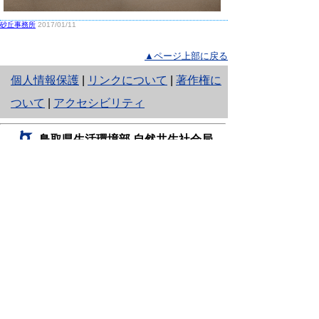
砂丘事務所
2017/01/11
▲ページ上部に戻る
と
個人情報保護
|
リンクについて
|
著作権に
り
ついて
|
アクセシビリティ
ネ
鳥取県生活環境部 自然共生社会局
ッ
自然共生課
住所 〒680-8570
ト
鳥取県鳥取市東町1丁目220
へ
電話
0857-26-7199
ファクシミリ 0857-26-7561
の
E-mail
shizen-kyousei@pref.tottori.lg.jp
「メールでの問い合わせについてお願い」
ドメイン指定受信・拒否などの設定をされてい
る場合は、「@pref.tottori.lg.jp」からの電子メールを
受信可能な設定としてください。
鳥取砂丘レンジャー詰所