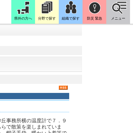
県外の方へ
分野で探す
組織で探す
防災 緊急
メニュー
砂丘事務所横の温度計で７．９
ちらで散策を楽しまれていま