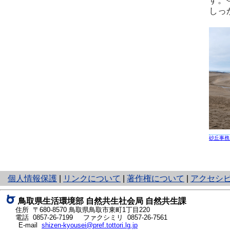
す。
しっ
砂丘事務
と
個人情報保護
|
リンクについて
|
著作権について
|
アクセシ
り
ネ
鳥取県生活環境部 自然共生社会局 自然共生課
ッ
住所 〒680-8570
鳥取県鳥取市東町1丁目220
ト
電話
0857-26-7199
ファクシミリ 0857-26-7561
E-mail
shizen-kyousei@pref.tottori.lg.jp
へ