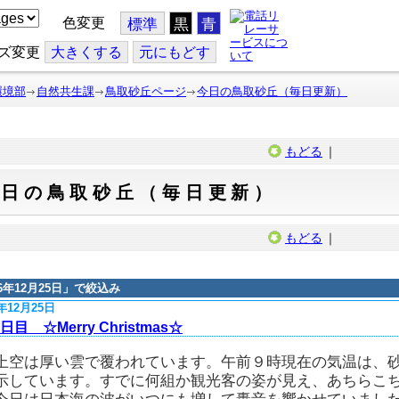
色変更
標準
黒
青
ズ変更
大
きくする
元
にもどす
環境部
自然共生課
鳥取砂丘ページ
今日の鳥取砂丘（毎日更新）
もどる
｜
今日の鳥取砂丘（毎日更新）
もどる
｜
16年12月25日
」で絞込み
6年12月25日
日目 ☆Merry Christmas☆
上空は厚い雲で覆われています。午前９時現在の気温は、
示しています。すでに何組か観光客の姿が見え、あちらこ