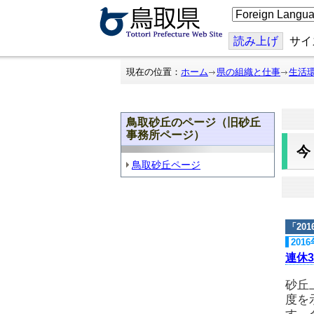
こ
の
ペ
ー
読み上げ
サイ
ジ
を
翻
現在の位置：
ホーム
県の組織と仕事
生活
訳
す
る
鳥取砂丘のページ（旧砂丘
事務所ページ）
鳥取砂丘ページ
「
20
201
連休3
砂丘
度を