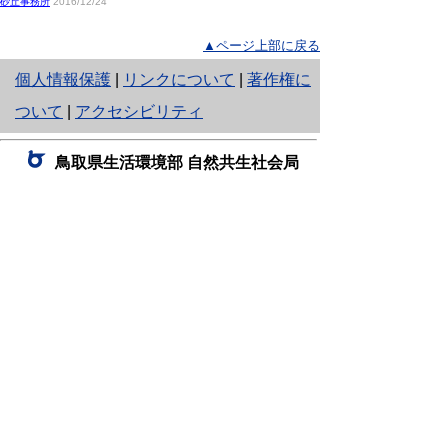
砂丘事務所
2016/12/24
▲ページ上部に戻る
と
個人情報保護
|
リンクについて
|
著作権に
り
ついて
|
アクセシビリティ
ネ
鳥取県生活環境部 自然共生社会局
ッ
自然共生課
住所 〒680-8570
ト
鳥取県鳥取市東町1丁目220
へ
電話
0857-26-7199
ファクシミリ 0857-26-7561
の
E-mail
shizen-kyousei@pref.tottori.lg.jp
「メールでの問い合わせについてお願い」
ドメイン指定受信・拒否などの設定をされてい
る場合は、「@pref.tottori.lg.jp」からの電子メールを
受信可能な設定としてください。
鳥取砂丘レンジャー詰所
住所 〒689-0105
鳥取市福部町湯山2164-661