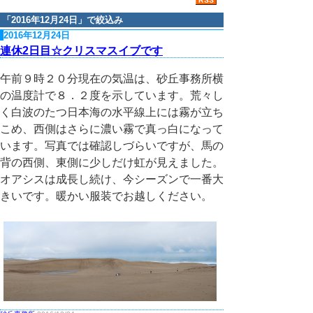
「
2016年12月24日
」で絞込み
2016年12月24日
連休2日目☆クリスマスイブです
午前９時２０分現在の気温は、砂丘事務所横
の温度計で８．２度を示しています。荒々し
く白波のたつ日本海の水平線上には霧が立ち
こめ、西側はさらに濃い霧で真っ白になって
います。写真では確認しづらいですが、馬の
背の西側、東側に少しだけ虹が見えました。
オアシスは成長し続け、今シーズンで一番大
きいです。暖かい服装でお越しください。