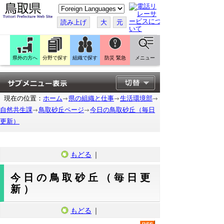
こ
の
ペ
読み上げ
大
元
ー
ジ
を
翻
訳
県外の方へ
分野で探す
組織で探す
防災 緊急
メニュー
す
る
現在の位置：
ホーム
県の組織と仕事
生活環境部
自然共生課
鳥取砂丘ページ
今日の鳥取砂丘（毎日
更新）
もどる
｜
今日の鳥取砂丘（毎日更
新）
もどる
｜