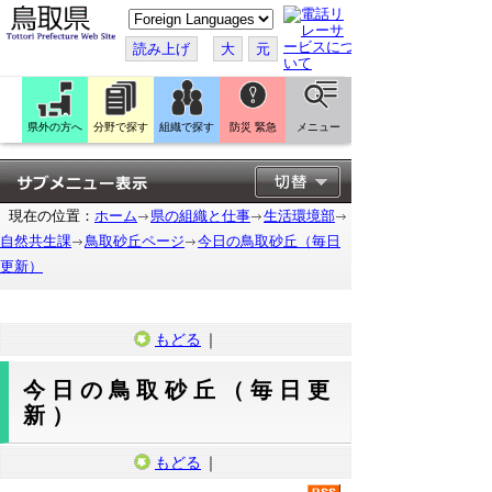
こ
の
ペ
読み上げ
大
元
ー
ジ
を
翻
訳
県外の方へ
分野で探す
組織で探す
防災 緊急
メニュー
す
る
現在の位置：
ホーム
県の組織と仕事
生活環境部
自然共生課
鳥取砂丘ページ
今日の鳥取砂丘（毎日
更新）
もどる
｜
今日の鳥取砂丘（毎日更
新）
もどる
｜