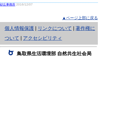
砂丘事務所
2016/12/07
▲ページ上部に戻る
と
個人情報保護
|
リンクについて
|
著作権に
り
ついて
|
アクセシビリティ
ネ
鳥取県生活環境部 自然共生社会局
ッ
自然共生課
住所 〒680-8570
ト
鳥取県鳥取市東町1丁目220
へ
電話
0857-26-7199
ファクシミリ 0857-26-7561
の
E-mail
shizen-kyousei@pref.tottori.lg.jp
「メールでの問い合わせについてお願い」
ドメイン指定受信・拒否などの設定をされてい
る場合は、「@pref.tottori.lg.jp」からの電子メールを
受信可能な設定としてください。
鳥取砂丘レンジャー詰所
住所 〒689-0105