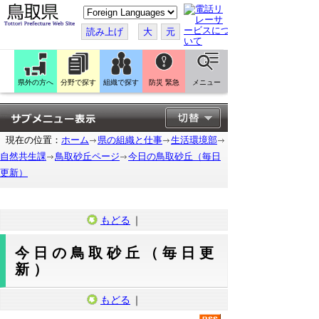
こ
の
ペ
読み上げ
大
元
ー
ジ
を
翻
訳
県外の方へ
分野で探す
組織で探す
防災 緊急
メニュー
す
る
現在の位置：
ホーム
県の組織と仕事
生活環境部
自然共生課
鳥取砂丘ページ
今日の鳥取砂丘（毎日
更新）
もどる
｜
今日の鳥取砂丘（毎日更
新）
もどる
｜