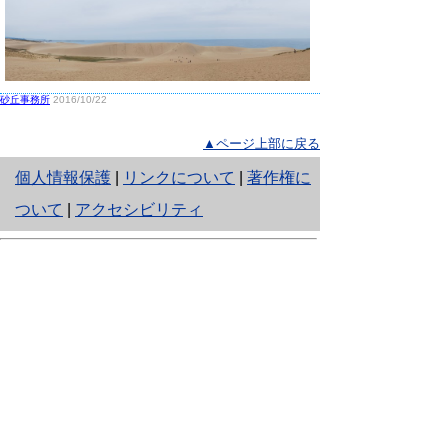
砂丘事務所
2016/10/22
▲ページ上部に戻る
と
個人情報保護
|
リンクについて
|
著作権に
り
ついて
|
アクセシビリティ
ネ
鳥取県生活環境部 自然共生社会局
ッ
自然共生課
住所 〒680-8570
ト
鳥取県鳥取市東町1丁目220
へ
電話
0857-26-7199
ファクシミリ 0857-26-7561
の
E-mail
shizen-kyousei@pref.tottori.lg.jp
「メールでの問い合わせについてお願い」
ドメイン指定受信・拒否などの設定をされてい
る場合は、「@pref.tottori.lg.jp」からの電子メールを