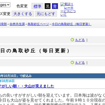
色変更
標準
黒
青
ズ変更
大
きくする
元
にもどす
環境部
自然共生課
鳥取砂丘ページ
今日の鳥取砂丘（毎日更新）
もどる
｜
今日の鳥取砂丘（毎日更新）
もどる
｜
16年10月16日
」で絞込み
6年10月16日
すがしい朝・・大山が見えました
ちの良いすがすがしい朝を迎えています。日本海は波がな
今日も大山が姿を見せてくれました。午前９時１０分現在