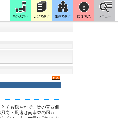
県外の方へ
分野で探す
組織で探す
防災 緊急
メニュー
くとても穏やかで、馬の背西側
の風向・風速は南南東の風５．