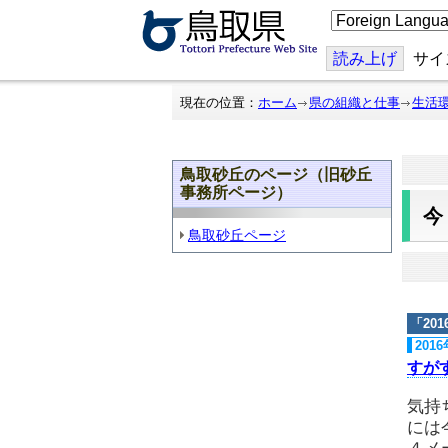
こ
の
ペ
ー
読み上げ
サイ
ジ
を
翻
現在の位置：
ホーム
県の組織と仕事
生活
訳
す
る
鳥取砂丘のページ（旧砂丘
事務所ページ）
鳥取砂丘ページ
「
20
201
すが
気持
には