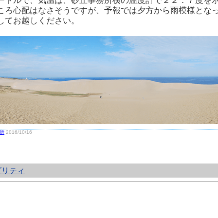
ートルで、気温は、砂丘事務所横の温度計で２２．７度を
ころ心配はなさそうですが、予報では夕方から雨模様とな
してお越しください。
所
2016/10/16
ビリティ