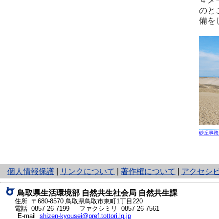
４メ
のと
備を
砂丘事務
と
個人情報保護
|
リンクについて
|
著作権について
|
アクセシ
り
ネ
鳥取県生活環境部 自然共生社会局 自然共生課
ッ
住所 〒680-8570
鳥取県鳥取市東町1丁目220
ト
電話
0857-26-7199
ファクシミリ 0857-26-7561
E-mail
shizen-kyousei@pref.tottori.lg.jp
へ