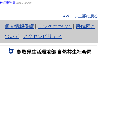
砂丘事務所
2016/10/04
▲ページ上部に戻る
と
個人情報保護
|
リンクについて
|
著作権に
り
ついて
|
アクセシビリティ
ネ
鳥取県生活環境部 自然共生社会局
ッ
自然共生課
住所 〒680-8570
ト
鳥取県鳥取市東町1丁目220
へ
電話
0857-26-7199
ファクシミリ 0857-26-7561
の
E-mail
shizen-kyousei@pref.tottori.lg.jp
「メールでの問い合わせについてお願い」
ドメイン指定受信・拒否などの設定をされてい
る場合は、「@pref.tottori.lg.jp」からの電子メールを
受信可能な設定としてください。
鳥取砂丘レンジャー詰所
住所 〒689-0105