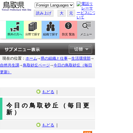
こ
の
ペ
読み上げ
大
元
ー
ジ
を
翻
訳
県外の方へ
分野で探す
組織で探す
防災 緊急
メニュー
す
る
現在の位置：
ホーム
県の組織と仕事
生活環境部
自然共生課
鳥取砂丘ページ
今日の鳥取砂丘（毎日
更新）
もどる
｜
今日の鳥取砂丘（毎日更
新）
もどる
｜