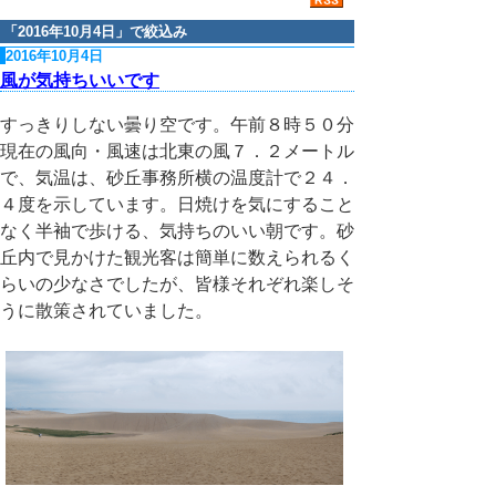
「
2016年10月4日
」で絞込み
2016年10月4日
風が気持ちいいです
すっきりしない曇り空です。午前８時５０分
現在の風向・風速は北東の風７．２メートル
で、気温は、砂丘事務所横の温度計で２４．
４度を示しています。日焼けを気にすること
なく半袖で歩ける、気持ちのいい朝です。砂
丘内で見かけた観光客は簡単に数えられるく
らいの少なさでしたが、皆様それぞれ楽しそ
うに散策されていました。