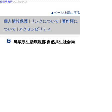
砂丘事務所
2016/10/03
▲ページ上部に戻る
と
個人情報保護
|
リンクについて
|
著作権に
り
ついて
|
アクセシビリティ
ネ
鳥取県生活環境部 自然共生社会局
ッ
自然共生課
住所 〒680-8570
ト
鳥取県鳥取市東町1丁目220
へ
電話
0857-26-7199
ファクシミリ 0857-26-7561
の
E-mail
shizen-kyousei@pref.tottori.lg.jp
「メールでの問い合わせについてお願い」
ドメイン指定受信・拒否などの設定をされてい
る場合は、「@pref.tottori.lg.jp」からの電子メールを
受信可能な設定としてください。
鳥取砂丘レンジャー詰所
住所 〒689-0105