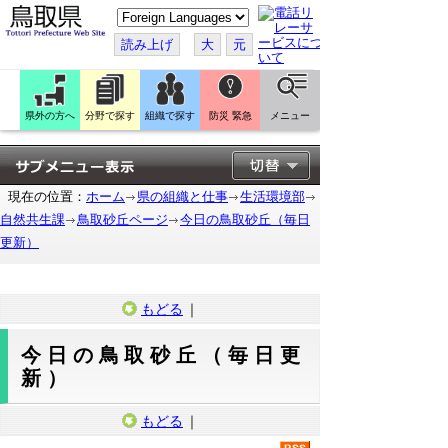
こ
の
ペ
読み上げ
大
元
ー
ジ
を
翻
訳
県外の方へ
分野で探す
組織で探す
防災 緊急
メニュー
す
る
現在の位置：
ホーム
県の組織と仕事
生活環境部
自然共生課
鳥取砂丘ページ
今日の鳥取砂丘（毎日
更新）
もどる
｜
今日の鳥取砂丘（毎日更
新）
もどる
｜