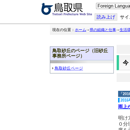
こ
の
ペ
ー
読み上げ
サイ
ジ
を
翻
現在の位置：
ホーム
県の組織と仕事
生活
訳
す
る
鳥取砂丘のページ（旧砂丘
事務所ページ）
鳥取砂丘ページ
「
20
201
雨上
明け
０分