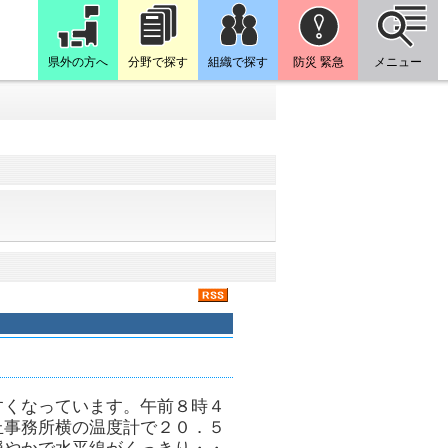
県外の方へ
分野で探す
組織で探す
防災 緊急
メニュー
すくなっています。午前８時４
丘事務所横の温度計で２０．５