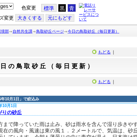
色変更
標準
黒
青
ズ変更
大
きくする
元
にもどす
環境部
自然共生課
鳥取砂丘ページ
今日の鳥取砂丘（毎日更新）
もどる
｜
今日の鳥取砂丘（毎日更新）
もどる
｜
16年10月1日
」で絞込み
6年10月1日
がりの砂丘
方まで降っていた雨は止み、砂は雨水を含んで湿り歩きや
現在の風向・風速は東の風１．２メートルで、気温は、砂