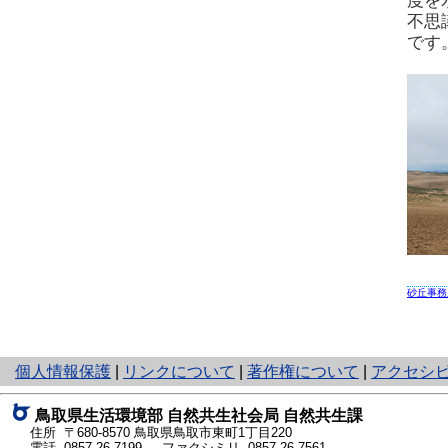
度を
不思
です
砂丘事務
と
個人情報保護
|
リンクについて
|
著作権について
|
アクセシ
り
ネ
鳥取県生活環境部 自然共生社会局 自然共生課
ッ
住所 〒680-8570
鳥取県鳥取市東町1丁目220
ト
電話
0857-26-7199
ファクシミリ 0857-26-7561