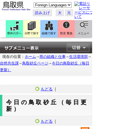
こ
の
ペ
読み上げ
大
元
ー
ジ
を
翻
訳
県外の方へ
分野で探す
組織で探す
防災 緊急
メニュー
す
る
現在の位置：
ホーム
県の組織と仕事
生活環境部
自然共生課
鳥取砂丘ページ
今日の鳥取砂丘（毎日
更新）
もどる
｜
今日の鳥取砂丘（毎日更
新）
もどる
｜