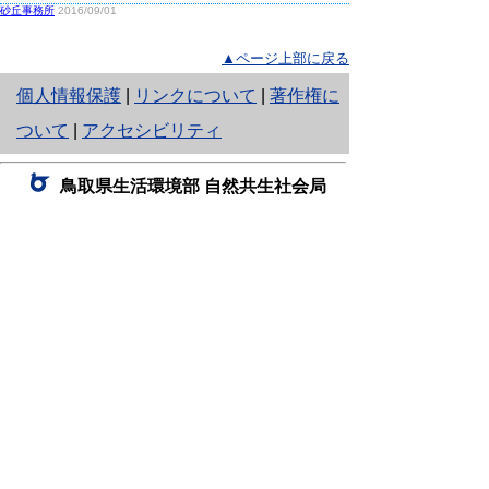
砂丘事務所
2016/09/01
▲ページ上部に戻る
と
個人情報保護
|
リンクについて
|
著作権に
り
ついて
|
アクセシビリティ
ネ
鳥取県生活環境部 自然共生社会局
ッ
自然共生課
住所 〒680-8570
ト
鳥取県鳥取市東町1丁目220
へ
電話
0857-26-7199
ファクシミリ 0857-26-7561
の
E-mail
shizen-kyousei@pref.tottori.lg.jp
「メールでの問い合わせについてお願い」
ドメイン指定受信・拒否などの設定をされてい
る場合は、「@pref.tottori.lg.jp」からの電子メールを
受信可能な設定としてください。
鳥取砂丘レンジャー詰所
住所 〒689-0105