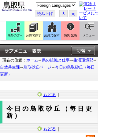
こ
の
ペ
読み上げ
大
元
ー
ジ
を
翻
訳
県外の方へ
分野で探す
組織で探す
防災 緊急
メニュー
す
る
現在の位置：
ホーム
県の組織と仕事
生活環境部
自然共生課
鳥取砂丘ページ
今日の鳥取砂丘（毎日
更新）
もどる
｜
今日の鳥取砂丘（毎日更
新）
もどる
｜