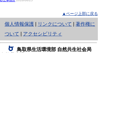
砂丘事務所
2016/06/25
▲ページ上部に戻る
と
個人情報保護
|
リンクについて
|
著作権に
り
ついて
|
アクセシビリティ
ネ
鳥取県生活環境部 自然共生社会局
ッ
自然共生課
住所 〒680-8570
ト
鳥取県鳥取市東町1丁目220
へ
電話
0857-26-7199
ファクシミリ 0857-26-7561
の
E-mail
shizen-kyousei@pref.tottori.lg.jp
「メールでの問い合わせについてお願い」
ドメイン指定受信・拒否などの設定をされてい
る場合は、「@pref.tottori.lg.jp」からの電子メールを
受信可能な設定としてください。
鳥取砂丘レンジャー詰所
住所 〒689-0105
鳥取市福部町湯山2164-661