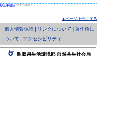
砂丘事務所
2016/06/24
▲ページ上部に戻る
と
個人情報保護
|
リンクについて
|
著作権に
り
ついて
|
アクセシビリティ
ネ
鳥取県生活環境部 自然共生社会局
ッ
自然共生課
住所 〒680-8570
ト
鳥取県鳥取市東町1丁目220
へ
電話
0857-26-7199
ファクシミリ 0857-26-7561
の
E-mail
shizen-kyousei@pref.tottori.lg.jp
「メールでの問い合わせについてお願い」
ドメイン指定受信・拒否などの設定をされてい
る場合は、「@pref.tottori.lg.jp」からの電子メールを
受信可能な設定としてください。
鳥取砂丘レンジャー詰所
住所 〒689-0105