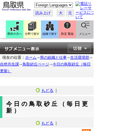
こ
の
ペ
読み上げ
大
元
ー
ジ
を
翻
訳
県外の方へ
分野で探す
組織で探す
防災 緊急
メニュー
す
る
現在の位置：
ホーム
県の組織と仕事
生活環境部
自然共生課
鳥取砂丘ページ
今日の鳥取砂丘（毎日
更新）
もどる
｜
今日の鳥取砂丘（毎日更
新）
もどる
｜