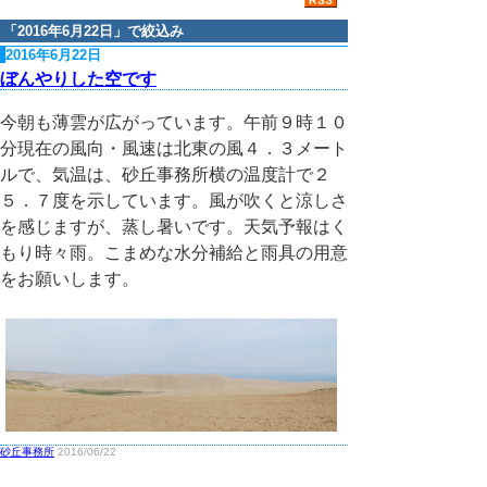
「
2016年6月22日
」で絞込み
2016年6月22日
ぼんやりした空です
今朝も薄雲が広がっています。午前９時１０
分現在の風向・風速は北東の風４．３メート
ルで、気温は、砂丘事務所横の温度計で２
５．７度を示しています。風が吹くと涼しさ
を感じますが、蒸し暑いです。天気予報はく
もり時々雨。こまめな水分補給と雨具の用意
をお願いします。
砂丘事務所
2016/06/22