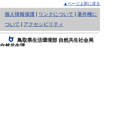
▲ページ上部に戻る
と
個人情報保護
|
リンクについて
|
著作権に
り
ついて
|
アクセシビリティ
ネ
鳥取県生活環境部 自然共生社会局
ッ
自然共生課
住所 〒680-8570
ト
鳥取県鳥取市東町1丁目220
へ
電話
0857-26-7199
ファクシミリ 0857-26-7561
の
E-mail
shizen-kyousei@pref.tottori.lg.jp
「メールでの問い合わせについてお願い」
ドメイン指定受信・拒否などの設定をされてい
る場合は、「@pref.tottori.lg.jp」からの電子メールを
受信可能な設定としてください。
鳥取砂丘レンジャー詰所
住所 〒689-0105
鳥取市福部町湯山2164-661
（一般財団法人自然公園財団鳥取支部
内）