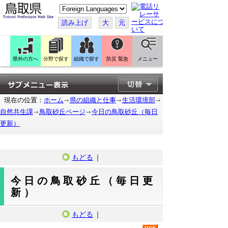
こ
の
ペ
読み上げ
大
元
ー
ジ
を
翻
訳
県外の方へ
分野で探す
組織で探す
防災 緊急
メニュー
す
る
現在の位置：
ホーム
県の組織と仕事
生活環境部
自然共生課
鳥取砂丘ページ
今日の鳥取砂丘（毎日
更新）
もどる
｜
今日の鳥取砂丘（毎日更
新）
もどる
｜