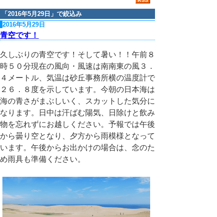
「
2016年5月29日
」で絞込み
2016年5月29日
青空です！
久しぶりの青空です！そして暑い！！午前８
時５０分現在の風向・風速は南南東の風３．
４メートル、気温は砂丘事務所横の温度計で
２６．８度を示しています。今朝の日本海は
海の青さがまぶしいく、スカットした気分に
なります。日中は汗ばむ陽気、日除けと飲み
物を忘れずにお越しください。予報では午後
から曇り空となり、夕方から雨模様となって
います。午後からお出かけの場合は、念のた
め雨具も準備ください。