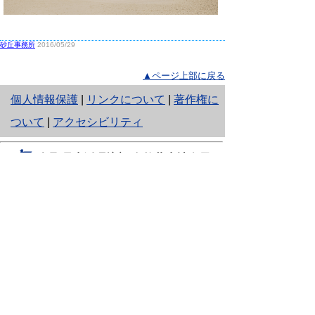
砂丘事務所
2016/05/29
▲ページ上部に戻る
と
個人情報保護
|
リンクについて
|
著作権に
り
ついて
|
アクセシビリティ
ネ
鳥取県生活環境部 自然共生社会局
ッ
自然共生課
住所 〒680-8570
ト
鳥取県鳥取市東町1丁目220
へ
電話
0857-26-7199
ファクシミリ 0857-26-7561
の
E-mail
shizen-kyousei@pref.tottori.lg.jp
「メールでの問い合わせについてお願い」
ドメイン指定受信・拒否などの設定をされてい
る場合は、「@pref.tottori.lg.jp」からの電子メールを
受信可能な設定としてください。