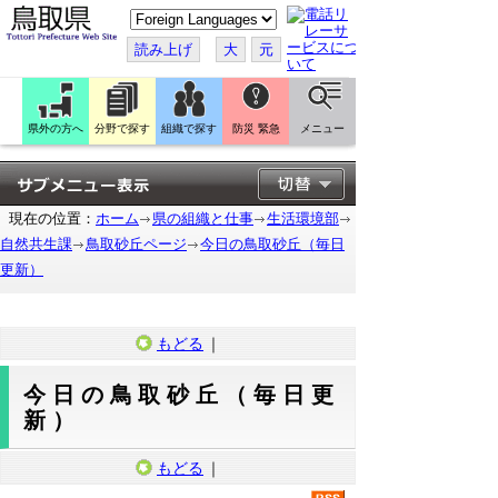
こ
の
ペ
読み上げ
大
元
ー
ジ
を
翻
訳
県外の方へ
分野で探す
組織で探す
防災 緊急
メニュー
す
る
現在の位置：
ホーム
県の組織と仕事
生活環境部
自然共生課
鳥取砂丘ページ
今日の鳥取砂丘（毎日
更新）
もどる
｜
今日の鳥取砂丘（毎日更
新）
もどる
｜