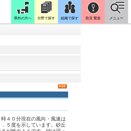
県外の方へ
分野で探す
組織で探す
防災 緊急
メニュー
８時４０分現在の風向・風速は
２．５度を示しています。砂丘