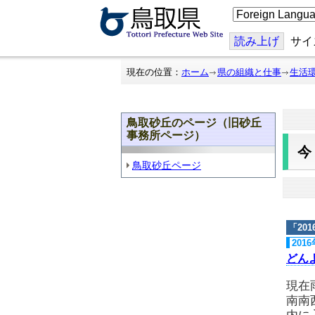
こ
の
ペ
ー
読み上げ
サイ
ジ
を
翻
現在の位置：
ホーム
県の組織と仕事
生活
訳
す
る
鳥取砂丘のページ（旧砂丘
事務所ページ）
鳥取砂丘ページ
「
20
201
どん
現在
南南