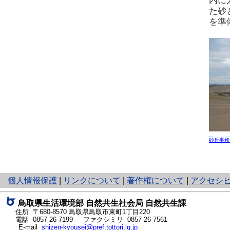
内に
た砂
を準
砂丘事務
と
個人情報保護
|
リンクについて
|
著作権について
|
アクセシ
り
ネ
鳥取県生活環境部 自然共生社会局 自然共生課
ッ
住所 〒680-8570
鳥取県鳥取市東町1丁目220
ト
電話
0857-26-7199
ファクシミリ 0857-26-7561
E-mail
shizen-kyousei@pref.tottori.lg.jp
へ