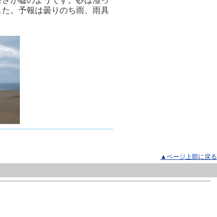
暑さが嘘のようです。砂は湿っ
した。予報は曇りのち雨、雨具
▲ページ上部に戻る