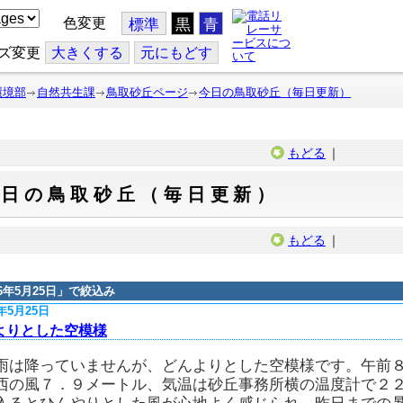
色変更
標準
黒
青
ズ変更
大
きくする
元
にもどす
環境部
自然共生課
鳥取砂丘ページ
今日の鳥取砂丘（毎日更新）
もどる
｜
今日の鳥取砂丘（毎日更新）
もどる
｜
16年5月25日
」で絞込み
6年5月25日
よりとした空模様
雨は降っていませんが、どんよりとした空模様です。午前
西の風７．９メートル、気温は砂丘事務所横の温度計で２