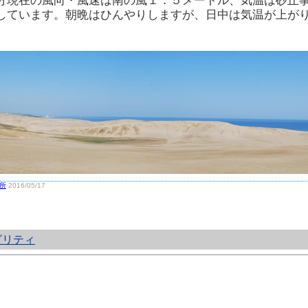
分現在の風向・風速は南の風１．５メートル、気温は砂丘
しています。朝晩はひんやりしますが、日中は気温が上が
所
2016/05/17
ビリティ