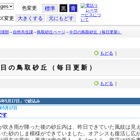
色変更
標準
黒
青
ズ変更
大
きくする
元
にもどす
環境部
自然共生課
鳥取砂丘ページ
今日の鳥取砂丘（毎日更新）
もどる
｜
今日の鳥取砂丘（毎日更新）
もどる
｜
16年5月17日
」で絞込み
6年5月17日
です
が吹き雨が降った後の砂丘内は、昨日できていた風紋は見
いた砂のしま模様ができていました。オアシスも復活し広