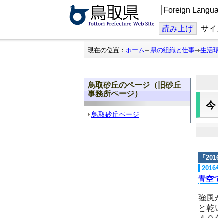
こ
の
ペ
ー
読み上げ
サイ
ジ
を
翻
現在の位置：
ホーム
県の組織と仕事
生活
訳
す
る
鳥取砂丘のページ（旧砂丘
事務所ページ）
鳥取砂丘ページ
「
20
201
青空
強風
と乾