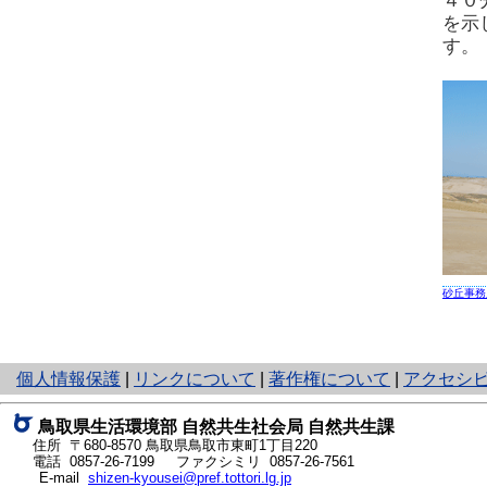
４０
を示
す。
砂丘事務
と
個人情報保護
|
リンクについて
|
著作権について
|
アクセシ
り
ネ
鳥取県生活環境部 自然共生社会局 自然共生課
ッ
住所 〒680-8570
鳥取県鳥取市東町1丁目220
ト
電話
0857-26-7199
ファクシミリ 0857-26-7561
E-mail
shizen-kyousei@pref.tottori.lg.jp
へ