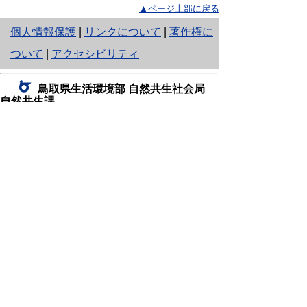
▲ページ上部に戻る
と
個人情報保護
|
リンクについて
|
著作権に
り
ついて
|
アクセシビリティ
ネ
鳥取県生活環境部 自然共生社会局
ッ
自然共生課
住所 〒680-8570
ト
鳥取県鳥取市東町1丁目220
へ
電話
0857-26-7199
ファクシミリ 0857-26-7561
の
E-mail
shizen-kyousei@pref.tottori.lg.jp
「メールでの問い合わせについてお願い」
ドメイン指定受信・拒否などの設定をされてい
る場合は、「@pref.tottori.lg.jp」からの電子メールを
受信可能な設定としてください。
鳥取砂丘レンジャー詰所
住所 〒689-0105
鳥取市福部町湯山2164-661
（一般財団法人自然公園財団鳥取支部