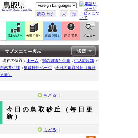
こ
の
ペ
読み上げ
大
元
ー
ジ
を
翻
訳
県外の方へ
分野で探す
組織で探す
防災 緊急
メニュー
す
る
現在の位置：
ホーム
県の組織と仕事
生活環境部
自然共生課
鳥取砂丘ページ
今日の鳥取砂丘（毎日
更新）
もどる
｜
今日の鳥取砂丘（毎日更
新）
もどる
｜