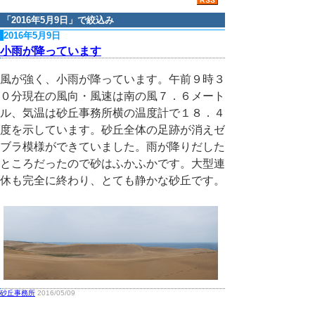
「
2016年5月9日
」で絞込み
2016年5月9日
小雨が降っています
風が強く、小雨が降っています。午前９時３
０分現在の風向・風速は南の風７．６メート
ル、気温は砂丘事務所横の温度計で１８．４
度を示しています。砂丘全体の足跡が消えゼ
ブラ模様ができていました。雨が降りだした
ところだったので砂はふかふかです。大型連
休も完全に終わり、とても静かな砂丘です。
砂丘事務所
2016/05/09