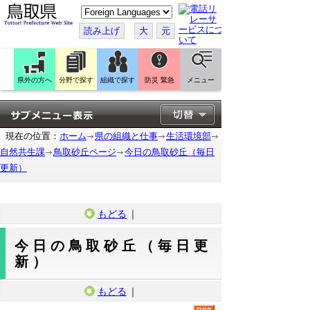
こ
の
ペ
読み上げ
大
元
ー
ジ
を
翻
訳
県外の方へ
分野で探す
組織で探す
防災 緊急
メニュー
す
る
現在の位置：
ホーム
県の組織と仕事
生活環境部
自然共生課
鳥取砂丘ページ
今日の鳥取砂丘（毎日
更新）
もどる
｜
今日の鳥取砂丘（毎日更
新）
もどる
｜