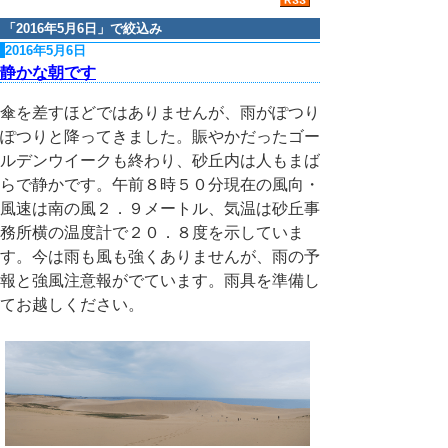
「
2016年5月6日
」で絞込み
2016年5月6日
静かな朝です
傘を差すほどではありませんが、雨がぽつり
ぽつりと降ってきました。賑やかだったゴー
ルデンウイークも終わり、砂丘内は人もまば
らで静かです。午前８時５０分現在の風向・
風速は南の風２．９メートル、気温は砂丘事
務所横の温度計で２０．８度を示していま
す。今は雨も風も強くありませんが、雨の予
報と強風注意報がでています。雨具を準備し
てお越しください。