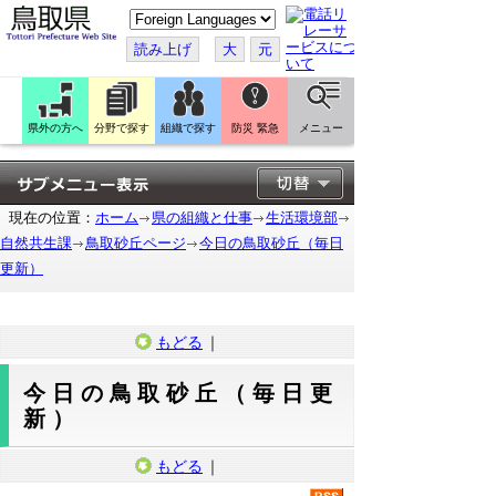
こ
の
ペ
読み上げ
大
元
ー
ジ
を
翻
訳
県外の方へ
分野で探す
組織で探す
防災 緊急
メニュー
す
る
現在の位置：
ホーム
県の組織と仕事
生活環境部
自然共生課
鳥取砂丘ページ
今日の鳥取砂丘（毎日
更新）
もどる
｜
今日の鳥取砂丘（毎日更
新）
もどる
｜