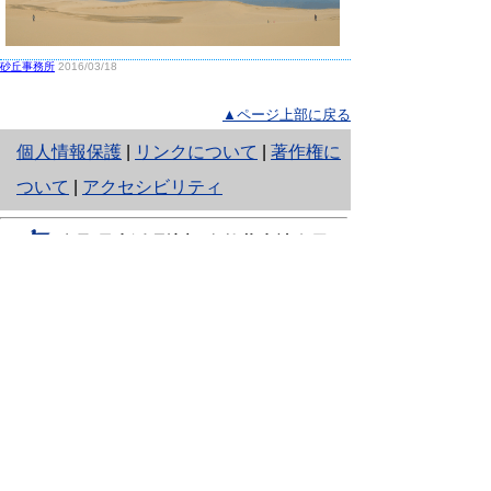
砂丘事務所
2016/03/18
▲ページ上部に戻る
と
個人情報保護
|
リンクについて
|
著作権に
り
ついて
|
アクセシビリティ
ネ
鳥取県生活環境部 自然共生社会局
ッ
自然共生課
住所 〒680-8570
ト
鳥取県鳥取市東町1丁目220
へ
電話
0857-26-7199
ファクシミリ 0857-26-7561
の
E-mail
shizen-kyousei@pref.tottori.lg.jp
「メールでの問い合わせについてお願い」
ドメイン指定受信・拒否などの設定をされてい
る場合は、「@pref.tottori.lg.jp」からの電子メールを
受信可能な設定としてください。