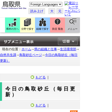
こ
の
ペ
読み上げ
大
元
ー
ジ
を
翻
訳
県外の方へ
分野で探す
組織で探す
防災 緊急
メニュー
す
る
現在の位置：
ホーム
県の組織と仕事
生活環境部
自然共生課
鳥取砂丘ページ
今日の鳥取砂丘（毎日
更新）
もどる
｜
今日の鳥取砂丘（毎日更
新）
もどる
｜