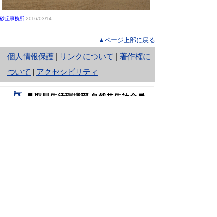
砂丘事務所
2016/03/14
▲ページ上部に戻る
と
個人情報保護
|
リンクについて
|
著作権に
り
ついて
|
アクセシビリティ
ネ
鳥取県生活環境部 自然共生社会局
ッ
自然共生課
住所 〒680-8570
ト
鳥取県鳥取市東町1丁目220
へ
電話
0857-26-7199
ファクシミリ 0857-26-7561
の
E-mail
shizen-kyousei@pref.tottori.lg.jp
「メールでの問い合わせについてお願い」
ドメイン指定受信・拒否などの設定をされてい
る場合は、「@pref.tottori.lg.jp」からの電子メールを
受信可能な設定としてください。
鳥取砂丘レンジャー詰所