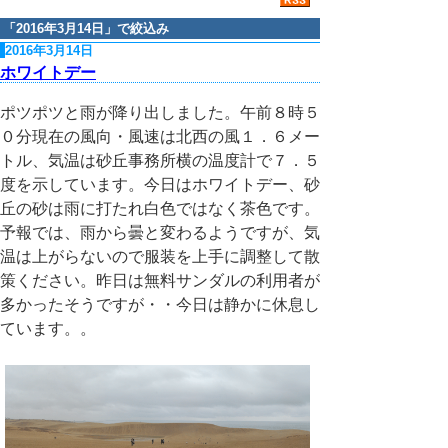
「
2016年3月14日
」で絞込み
2016年3月14日
ホワイトデー
ポツポツと雨が降り出しました。午前８時５
０分現在の風向・風速は北西の風１．６メー
トル、気温は砂丘事務所横の温度計で７．５
度を示しています。今日はホワイトデー、砂
丘の砂は雨に打たれ白色ではなく茶色です。
予報では、雨から曇と変わるようですが、気
温は上がらないので服装を上手に調整して散
策ください。昨日は無料サンダルの利用者が
多かったそうですが・・今日は静かに休息し
ています。。