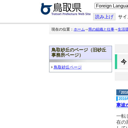
こ
の
ペ
ー
読み上げ
サイ
ジ
を
翻
現在の位置：
ホーム
県の組織と仕事
生活
訳
す
る
鳥取砂丘のページ（旧砂丘
事務所ページ）
鳥取砂丘ページ
「
20
201
寒波
一転
在の