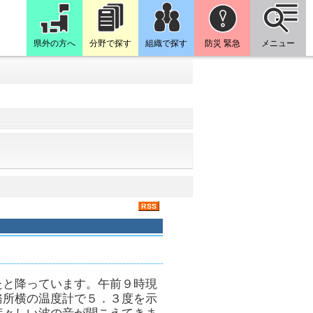
県外の方へ
分野で探す
組織で探す
防災 緊急
メニュー
たと降っています。午前９時現
務所横の温度計で５．３度を示