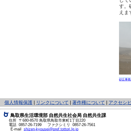
して
す。
えま
砂丘事務
と
個人情報保護
|
リンクについて
|
著作権について
|
アクセシ
り
ネ
鳥取県生活環境部 自然共生社会局 自然共生課
ッ
住所 〒680-8570
鳥取県鳥取市東町1丁目220
ト
電話
0857-26-7199
ファクシミリ 0857-26-7561
E-mail
shizen-kyousei@pref.tottori.lg.jp
へ