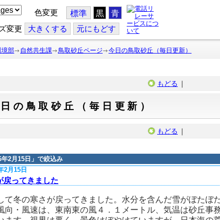
色変更
標準
黒
青
ズ変更
大
きくする
元
にもどす
環境部
自然共生課
鳥取砂丘ページ
今日の鳥取砂丘（毎日更新）
もどる
｜
今日の鳥取砂丘（毎日更新）
もどる
｜
16年2月15日
」で絞込み
6年2月15日
が戻ってきました
して冬の寒さが戻ってきました。水分を含んだ雪がぼたぼ
風向・風速は、東南東の風４．１メートル、気温は砂丘事