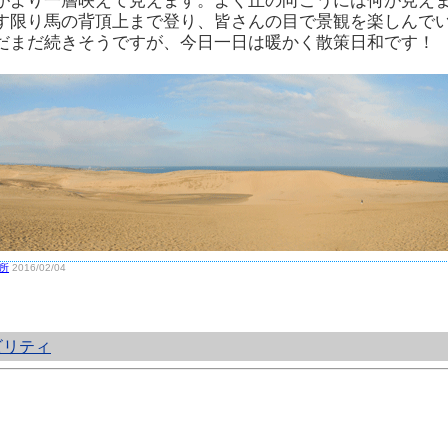
がより一層映えて見えます。よく丘の向こうには何が見え
す限り馬の背頂上まで登り、皆さんの目で景観を楽しんで
だまだ続きそうですが、今日一日は暖かく散策日和です！
所
2016/02/04
ビリティ