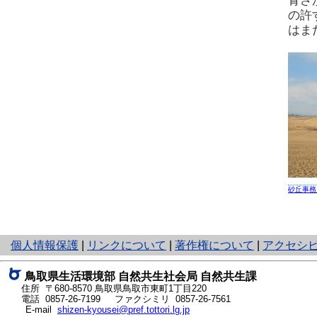
青さ
の許
はま
砂丘事務
と
個人情報保護
|
リンクについて
|
著作権について
|
アクセシ
り
ネ
鳥取県生活環境部 自然共生社会局 自然共生課
ッ
住所 〒680-8570
鳥取県鳥取市東町1丁目220
ト
電話
0857-26-7199
ファクシミリ 0857-26-7561
E-mail
shizen-kyousei@pref.tottori.lg.jp
へ