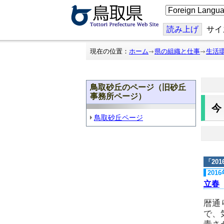
こ
の
ペ
ー
読み上げ
サイ
ジ
を
翻
現在の位置：
ホーム
県の組織と仕事
生活
訳
す
る
鳥取砂丘のページ（旧砂丘
事務所ページ）
鳥取砂丘ページ
「
20
201
立春
暦通
で、