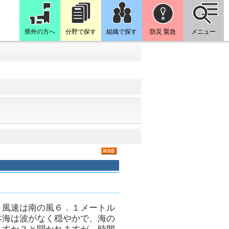
県外の方へ
分野で探す
組織で探す
防災 緊急
メニュー
・風速は南の風６．１メートル
本海は波がなく穏やかで、海の