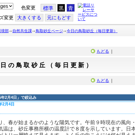
色変更
標準
黒
青
ズ変更
大
きくする
元
にもどす
環境部
自然共生課
鳥取砂丘ページ
今日の鳥取砂丘（毎日更新）
もどる
｜
今日の鳥取砂丘（毎日更新）
もどる
｜
16年2月4日
」で絞込み
6年2月4日
り、春が始まるかのような陽気です。午前９時現在の風向
気温は、砂丘事務所横の温度計で８度を示しています。日